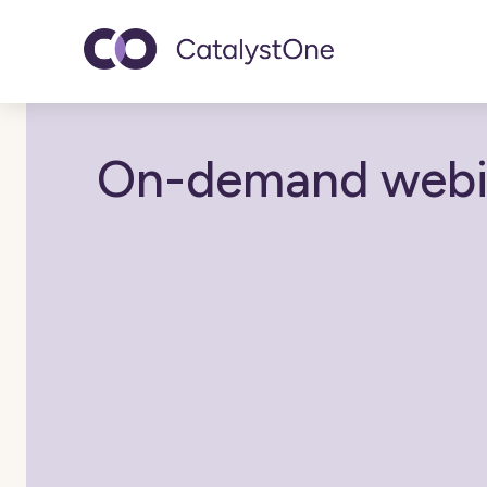
Toggle navigatio
On-demand webina