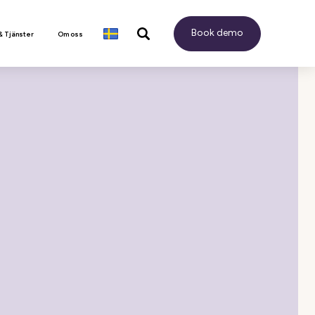
Book demo
& Tjänster
Om oss