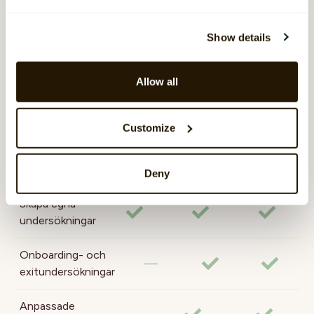
Delta via
QR-kod
Show details
*
SMS
Allow all
Språklig
flexibilitet
Customize
Skapa egna
frågor
Deny
Skapa egna
undersökningar
Onboarding- och
—
exitundersökningar
Anpassade