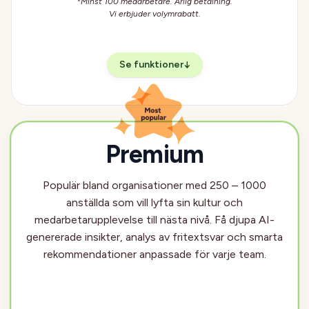
*Minst 100 medarbetare. Årlig betalning.
Vi erbjuder volymrabatt.
Se funktioner
↓
Premium
Most popular plan
Most popular plan
Populär bland organisationer med 250 – 1000
anställda som vill lyfta sin kultur och
medarbetarupplevelse till nästa nivå. Få djupa AI-
genererade insikter, analys av fritextsvar och smarta
rekommendationer anpassade för varje team.