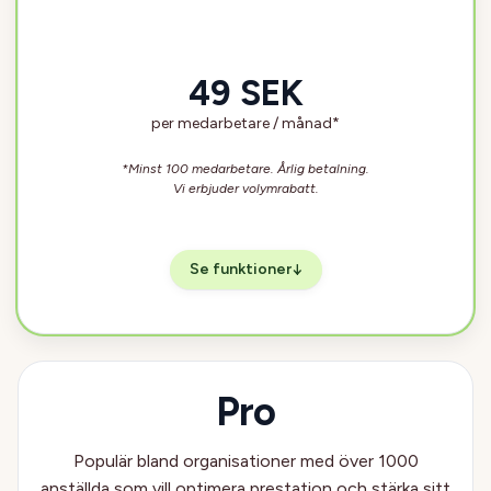
49 SEK
per medarbetare / månad*
*Minst 100 medarbetare. Årlig betalning.
Vi erbjuder volymrabatt.
Se funktioner
↓
Pro
Populär bland organisationer med över 1000
anställda som vill optimera prestation och stärka sitt