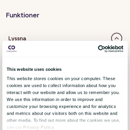
Funktioner
Lyssna
Starter
Premium
Pro
This website uses cookies
Årlig
This website stores cookies on your computer. These
undersökning
cookies are used to collect information about how you
interact with our website and allow us to remember you.
Pulsmätning
We use this information in order to improve and
customize your browsing experience and for analytics
200+
and metrics about our visitors both on this website and
frågor i
other media. To find out more about the cookies we use,
biblioteket
see our
Privacy Policy
.