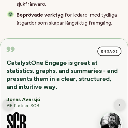
sjukfrånvaro.
Beprövade verktyg
för ledare, med tydliga
åtgärder som skapar långsiktig framgång.
ENGAGE
CatalystOne Engage is great at
statistics, graphs, and summaries - and
presents them in a clear, structured,
and intuitive way.
Jonas Aversjö
‹
›
HR Partner, SCB