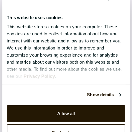
Talent & Succession
Organisation & Culture
This website uses cookies
This website stores cookies on your computer. These
Recruitment
cookies are used to collect information about how you
interact with our website and allow us to remember you.
Employee Engagement
We use this information in order to improve and
customize your browsing experience and for analytics
TEKNIK & TJÄNSTER
and metrics about our visitors both on this website and
other media. To find out more about the cookies we use,
Implementation
see our
Privacy Policy
.
Support
Application Management Services
Show details
Säkerhet
Allow all
Integrations
Software-as-a-Service