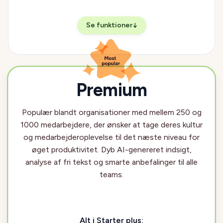
Se funktioner
↓
Premium
Most popular plan
Most popular plan
Populær blandt organisationer med mellem 250 og
1000 medarbejdere, der ønsker at tage deres kultur
og medarbejderoplevelse til det næste niveau for
øget produktivitet. Dyb AI-genereret indsigt,
analyse af fri tekst og smarte anbefalinger til alle
teams.
Alt i Starter plus: