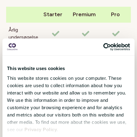
Starter
Premium
Pro
Årlig
undersøgelse
Pulsmåling
200+
This website uses cookies
spørgsmål i
This website stores cookies on your computer. These
biblioteket
cookies are used to collect information about how you
interact with our website and allow us to remember you.
Deltag via
We use this information in order to improve and
QR-kode
customize your browsing experience and for analytics
and metrics about our visitors both on this website and
*
SMS
other media. To find out more about the cookies we use,
see our
Privacy Policy
.
Sproglig