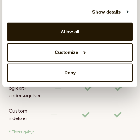
fleksibilitet
Show details
Opret dine
egne
Allow all
spørgsmål
Opret dine
Customize
egne
undersøgelser
Deny
Onboarding-
—
og exit-
undersøgelser
Custom
—
indekser
* Ekstra gebyr