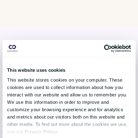
LÖSNINGAR
This website uses cookies
Core HR
This website stores cookies on your computer. These
Continuous Performance
cookies are used to collect information about how you
interact with our website and allow us to remember you.
Competence & Learning
We use this information in order to improve and
Talent & Succession
customize your browsing experience and for analytics
and metrics about our visitors both on this website and
Organisation & Culture
other media. To find out more about the cookies we use,
see our
Privacy Policy
.
Recruitment