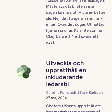
fokusera! Åker hem till middagen.
Måste avsluta briefen innan
dagen kan ta slut. Hitta en bättre
idé. Nej, det fungerar inte. Tänk
efter! Okej, det duger. Utmattad,
hjärnan snurrar. Kan inte somna.
Okej, bara ett Netflix-avsnitt
ikväll.
Utveckla och
upprätthåll en
inkluderande
ledarstil
Caroline Palmstedt & Karin Karlsson
,
27 maj 2024
Chefers främsta uppgift är att
leda medarbetare och team så