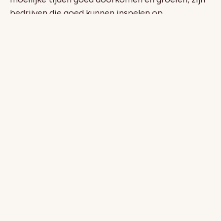
bedrijven die goed kunnen inspelen op
veranderingen.
Ons e-book over het bouwen van een dynamisch
bedrijf, geeft inzicht in waarom HR-data zo
belangrijk is én hoe het jou gaat helpen bij het