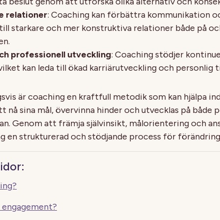
 beslut genom att utforska olika alternativ och konse
 relationer
: Coaching kan förbättra kommunikation o
 till starkare och mer konstruktiva relationer både på o
en.
ch professionell utveckling
: Coaching stödjer kontinue
vilket kan leda till ökad karriärutveckling och personlig ti
is är coaching en kraftfull metodik som kan hjälpa ind
tt nå sina mål, övervinna hinder och utvecklas på både 
lan. Genom att främja självinsikt, målorientering och a
g en strukturerad och stödjande process för förändring 
idor:
ing?
e engagement?