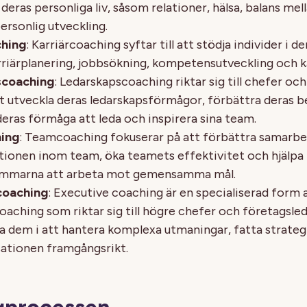
deras personliga liv, såsom relationer, hälsa, balans me
personlig utveckling.
ching
: Karriärcoaching syftar till att stödja individer i de
arriärplanering, jobbsökning, kompetensutveckling och k
scoaching
: Ledarskapscoaching riktar sig till chefer oc
 att utveckla deras ledarskapsförmågor, förbättra deras 
deras förmåga att leda och inspirera sina team.
ing
: Teamcoaching fokuserar på att förbättra samarb
onen inom team, öka teamets effektivitet och hjälpa
marna att arbeta mot gemensamma mål.
coaching
: Executive coaching är en specialiserad form 
oaching som riktar sig till högre chefer och företagsled
dja dem i att hantera komplexa utmaningar, fatta strateg
sationen framgångsrikt.