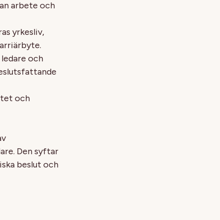
llan arbete och
ras yrkesliv,
arriärbyte.
h ledare och
beslutsfattande
etet och
av
are. Den syftar
iska beslut och