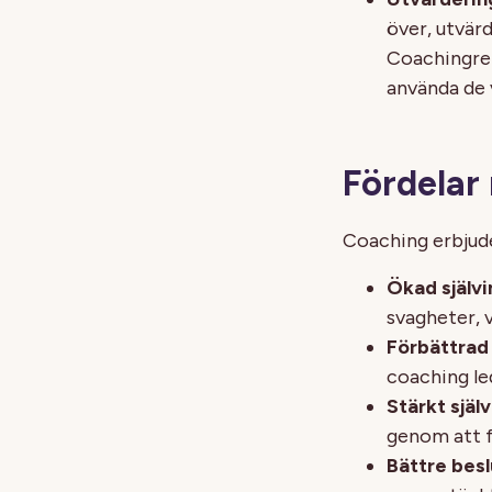
över, utvär
Coachingrel
använda de 
Fördelar
Coaching erbjude
Ökad självi
svagheter, 
Förbättrad
coaching led
Stärkt själ
genom att 
Bättre bes