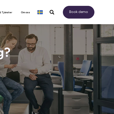
Book demo
& Tjänster
Om oss
g?