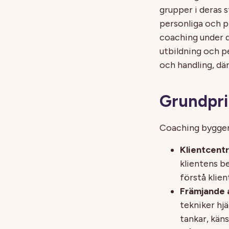
grupper i deras s
personliga och p
coaching under d
utbildning och p
och handling, dä
Grundpri
Coaching bygger 
Klientcent
klientens b
förstå klie
Främjande a
tekniker hjä
tankar, kän