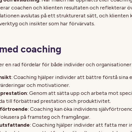
derar coachen och klienten resultaten och reflekterar ö
ationen avslutas på ett strukturerat sätt, och klienten 
verktyg och insikter som har förvärvats.
 med coaching
r en rad fördelar för både individer och organisationer
nsikt
: Coaching hjälper individer att bättre förstå sina 
värderingar och motivationer.
 prestation
: Genom att sätta upp och arbeta mot speci
a till förbättrad prestation och produktivitet.
vförtroende
: Coaching kan öka individens självförtroend
fokusera på framsteg och framgångar.
lutsfattande
: Coaching hjälper individer att fatta mer