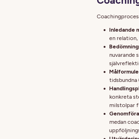
Coachin
Coachingprocesse
Inledande 
en relation
Bedömning 
nuvarande si
självreflek
Målformule
tidsbundna
Handlingsp
konkreta st
milstolpar 
Genomföran
medan coac
uppföljning
Utvärderin