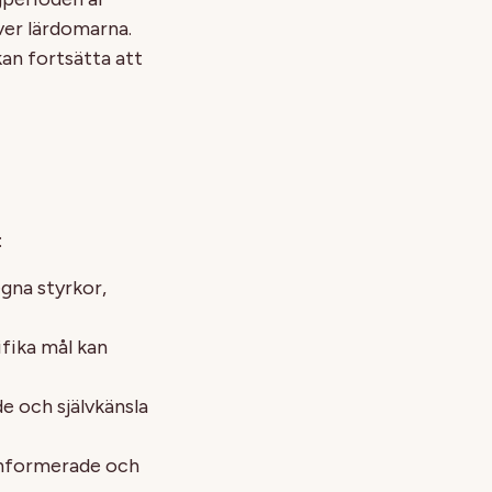
ver lärdomarna.
kan fortsätta att
:
egna styrkor,
fika mål kan
e och självkänsla
 informerade och