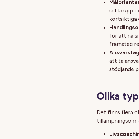
Måloriente
sätta upp o
kortsiktiga 
Handlingso
för att nå s
framsteg re
Ansvarsta
att ta ansv
stödjande p
Olika ty
Det finns flera o
tillämpningsomr
Livscoachi