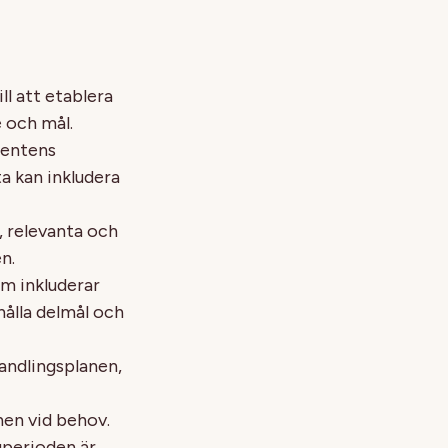
ll att etablera
 och mål.
ientens
a kan inkludera
, relevanta och
n.
om inkluderar
hålla delmål och
andlingsplanen,
nen vid behov.
gperioden är