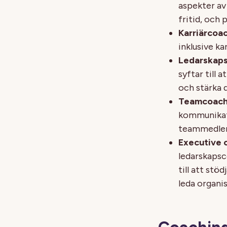
aspekter av 
fritid, och 
Karriärcoa
inklusive k
Ledarskap
syftar till
och stärka 
Teamcoach
kommunikati
teammedlem
Executive 
ledarskapsc
till att stö
leda organi