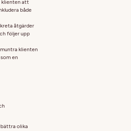
 klienten att
inkludera både
nkreta åtgärder
och följer upp
muntra klienten
r som en
ch
rbättra olika