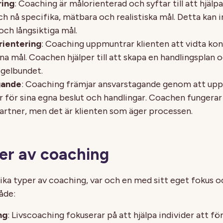
ring
: Coaching är målorienterad och syftar till att hjälpa
ch nå specifika, mätbara och realistiska mål. Detta kan 
och långsiktiga mål.
rientering
: Coaching uppmuntrar klienten att vidta ko
ina mål. Coachen hjälper till att skapa en handlingsplan 
gelbundet.
gande
: Coaching främjar ansvarstagande genom att upp
ar för sina egna beslut och handlingar. Coachen fungera
artner, men det är klienten som äger processen.
per av coaching
lika typer av coaching, var och en med sitt eget fokus o
åde:
ng
: Livscoaching fokuserar på att hjälpa individer att fö