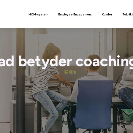
n
HCM-system
Employee Engagement
Kunder
Teknik 
ad betyder coachin