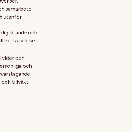
kvenser.
ch samarbete,
ch utanför
rlig lärande och
llfredsställelse.
ivider och
personliga och
nsvarstagande
och tillväxt.