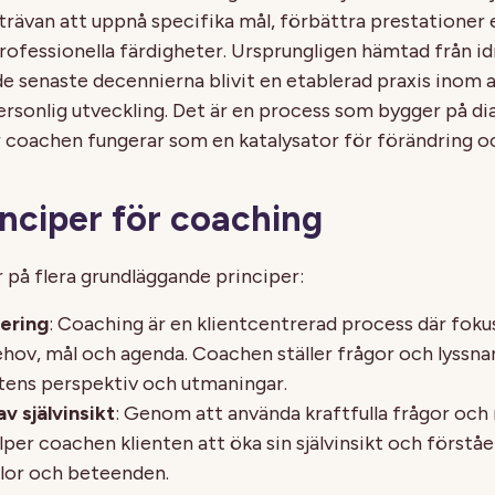
trävan att uppnå specifika mål, förbättra prestationer e
rofessionella färdigheter. Ursprungligen hämtad från id
e senaste decennierna blivit en etablerad praxis inom a
ersonlig utveckling. Det är en process som bygger på dia
r coachen fungerar som en katalysator för förändring oc
nciper för coaching
på flera grundläggande principer:
rering
: Coaching är en klientcentrerad process där fokus
ehov, mål och agenda. Coachen ställer frågor och lyssnar
ntens perspektiv och utmaningar.
v självinsikt
: Genom att använda kraftfulla frågor och
lper coachen klienten att öka sin självinsikt och förståe
slor och beteenden.