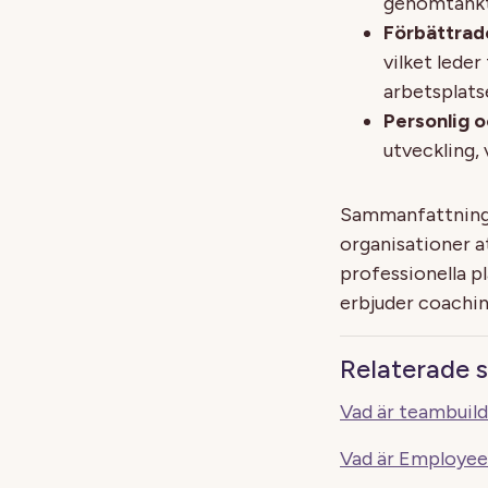
genomtänkta
Förbättrade
vilket leder
arbetsplats
Personlig o
utveckling, 
Sammanfattningsv
organisationer a
professionella p
erbjuder coachin
Relaterade s
Vad är teambuild
Vad är Employe