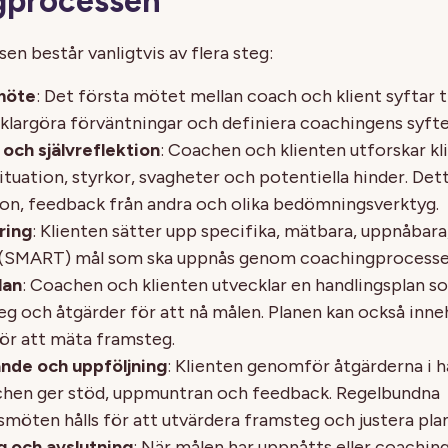
gprocessen
n består vanligtvis av flera steg:
möte
: Det första mötet mellan coach och klient syftar ti
, klargöra förväntningar och definiera coachingens syfte
och självreflektion
: Coachen och klienten utforskar kl
tuation, styrkor, svagheter och potentiella hinder. Dett
tion, feedback från andra och olika bedömningsverktyg.
ring
: Klienten sätter upp specifika, mätbara, uppnåbara
 (SMART) mål som ska uppnås genom coachingprocesse
lan
: Coachen och klienten utvecklar en handlingsplan s
eg och åtgärder för att nå målen. Planen kan också inne
för att mäta framsteg.
de och uppföljning
: Klienten genomför åtgärderna i h
hen ger stöd, uppmuntran och feedback. Regelbundna
smöten hålls för att utvärdera framsteg och justera pla
g och avslutning
: När målen har uppnåtts eller coachin