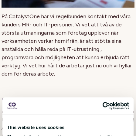
På CatalystOne har vi regelbunden kontakt med våra
kunders HR- och IT-personer. Vi vet att två av de
största utmaningarna som företag upplever när
verksamheten verkar hemifrån, är att stötta sina
anställda och hålla reda på IT-utrustning ,
programvara och möjligheten att kunna erbjuda rätt
verktyg. Vi vet hur hårt de arbetar just nu och vi hyllar
dem för deras arbete.
Vi är alla hjältar
Alla som kan få saker gjorda under dessa extraordinära
tider är en hjälte - och vi bör erkänna det regelbundet!
Alla gamla arbetsmetoder har kastats ut genom
This website uses cookies