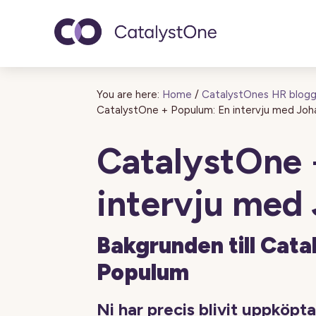
Toggle navigatio
You are here:
Home
/
CatalystOnes HR blog
CatalystOne + Populum: En intervju med Jo
CatalystOne 
intervju med
Bakgrunden till Cat
Populum
Ni har precis blivit uppköp