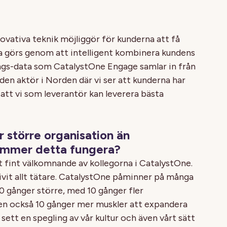
vativa teknik möjliggör för kunderna att få
tta görs genom att intelligent kombinera kundens
gs-data som CatalystOne Engage samlar in från
en aktör i Norden där vi ser att kunderna har
 att vi som leverantör kan leverera bästa
 större organisation än
ommer detta fungera?
kt fint välkomnande av kollegorna i CatalystOne.
vit allt tätare. CatalystOne påminner på många
 gånger större, med 10 gånger fler
en också 10 gånger mer muskler att expandera
 sett en spegling av vår kultur och även vårt sätt