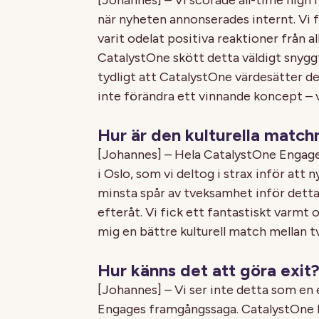
när nyheten annonserades internt. Vi 
varit odelat positiva reaktioner från all
CatalystOne skött detta väldigt snyggt
tydligt att CatalystOne värdesätter d
inte förändra ett vinnande koncept – vi
Hur är den kulturella match
[Johannes] – Hela CatalystOne Engage 
i Oslo, som vi deltog i strax inför at
minsta spår av tveksamhet inför dett
efteråt. Vi fick ett fantastiskt varmt
mig en bättre kulturell match mellan t
Hur känns det att göra exit
[Johannes] – Vi ser inte detta som en 
Engages framgångssaga. CatalystOne E