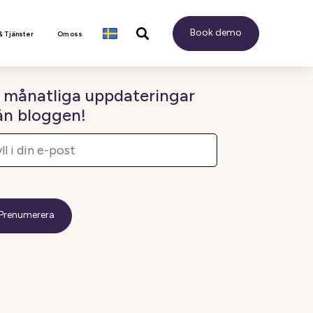
Book demo
& Tjänster
Om oss
 månatliga uppdateringar
ån bloggen!