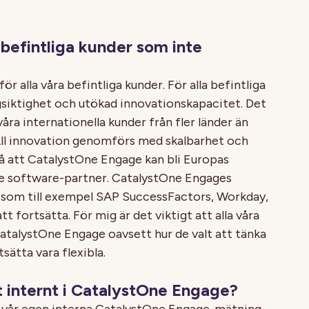
 befintliga kunder som inte
r alla våra befintliga kunder. För alla befintliga
gsiktighet och utökad innovationskapacitet. Det
åra internationella kunder från fler länder än
All innovation genomförs med skalbarhet och
så att CatalystOne Engage kan bli Europas
 software-partner. CatalystOne Engages
 som till exempel SAP SuccessFactors, Workday,
ortsätta. För mig är det viktigt att alla våra
CatalystOne Engage oavsett hur de valt att tänka
sätta vara flexibla.
 internt i CatalystOne Engage?
 i vår egen interna CatalystOne Engage-mätning