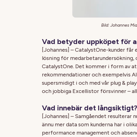
Bild: Johannes Mi
Vad betyder uppköpet för a
[Johannes] – CatalystOne-kunder får e
lösning för medarbetarundersökning, oc
CatalystOne. Det kommer i form av att
rekommendationer och exempelvis AI-
supersmidigt i och med vår plug & pla
och jobbiga Excellistor försvinner – all
Vad innebär det långsiktigt
[Johannes] – Samgåendet resulterar nu
ännu mer data som kunderna har i olik
performance management och absence.