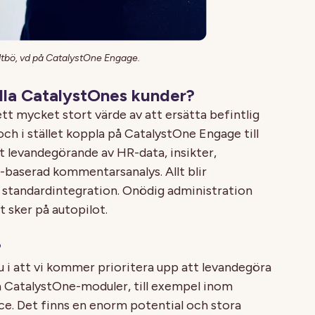
dtbö, vd på CatalystOne Engage.
lla CatalystOnes kunder?
tt mycket stort värde av att ersätta befintlig
h i stället koppla på CatalystOne Engage till
 levandegörande av HR-data, insikter,
baserad kommentarsanalys. Allt blir
y standardintegration. Onödig administration
t sker på autopilot.
?
 i att vi kommer prioritera upp att levandegöra
a CatalystOne-moduler, till exempel inom
 Det finns en enorm potential och stora