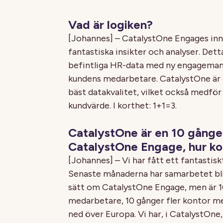
Vad är logiken?
[Johannes] – CatalystOne Engages inno
fantastiska insikter och analyser. De
befintliga HR-data med ny engageman
kundens medarbetare. CatalystOne är d
bäst datakvalitet, vilket också medför
kundvärde. I korthet: 1+1=3.
CatalystOne är en 10 gånger
CatalystOne Engage, hur k
[Johannes] – Vi har fått ett fantastis
Senaste månaderna har samarbetet bli
sätt om CatalystOne Engage, men är 10
medarbetare, 10 gånger fler kontor m
ned över Europa. Vi har, i CatalystOne,