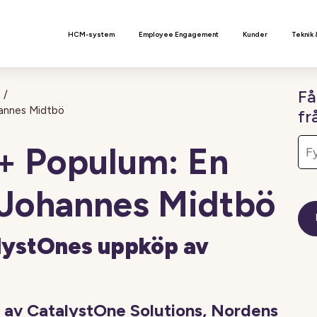
n
HCM-system
Employee Engagement
Kunder
Teknik 
Få
g
/
hannes Midtbö
fr
+ Populum: En
 Johannes Midtbö
alystOnes uppköp av
ta av CatalystOne Solutions, Nordens