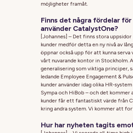
möjligheter framåt.
Finns det några fördelar för
använder CatalystOne?
[Johannes] – Det finns stora uppsidor fö
kunder medför detta en ny nivå av lån
öppnar också upp för att kunna serva v
vårt nuvarande kontor in Stockholm. 
generalisering som viktiga principer, 
ledande Employee Engagement & Pulse
kunder använder idag olika HR-system
Sympa och HiBob – och det kommer att f
kunder får ett fantastiskt värde från 
kring andra system. Vi kommer att fort
Hur har nyheten tagits emot
[Johannes] – Vi scorade all-time high