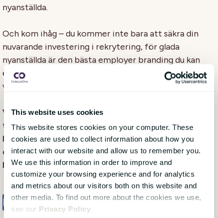
nyanställda.
Och kom ihåg – du kommer inte bara att säkra din
nuvarande investering i rekrytering, för glada
nyanställda är den bästa employer branding du kan
önska dig. De kommer garanterat att berätta för sina
vänner! (alla 1500 av dem på Facebook och LinkedIn!).
Vi kan hjälpa dig med systemstöd vilket ger dig mer
This website uses cookies
tid för att dela kultur och kärlek. Ladda ner vår
This website stores cookies on your computer. These
handbok där vi går igenom vad du bör tänka på när
cookies are used to collect information about how you
du ska köpa in ett HR-system och hur du övertygar
interact with our website and allow us to remember you.
We use this information in order to improve and
ledningen!
customize your browsing experience and for analytics
and metrics about our visitors both on this website and
other media. To find out more about the cookies we use,
Share
Tweet
Share
see our
Privacy Policy
.