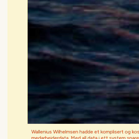
Wallenius Wilhelmsen hadde et komplisert og ko
medarbeiderdata. Med all data i ett system spar