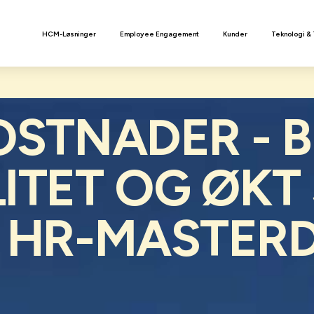
n
HCM-Løsninger
Employee Engagement
Kunder
Teknologi &
OSTNADER - 
ITET OG ØKT
 HR-MASTER