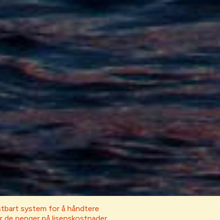
stbart system for å håndtere
er de penger på lisenskostnader