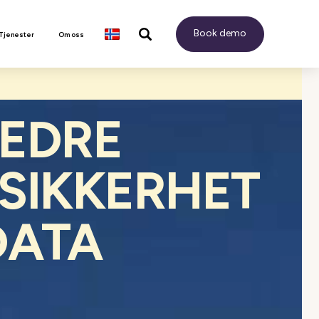
Book demo
 Tjenester
Om oss
BEDRE
 SIKKERHET
DATA