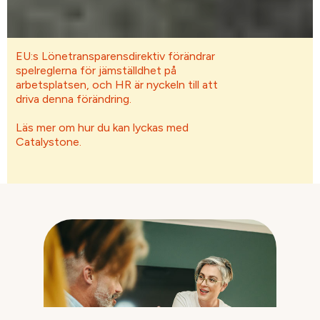
EU:s Lönetransparensdirektiv förändrar
spelreglerna för jämställdhet på
arbetsplatsen, och HR är nyckeln till att
driva denna förändring.
Läs mer om hur du kan lyckas med
Catalystone.