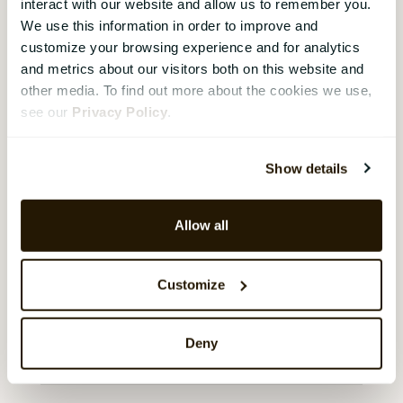
att använda metoder som anonymiserade
interact with our website and allow us to remember you.
We use this information in order to improve and
ansökningar, standardiserade intervjuer och
customize your browsing experience and for analytics
mångfaldsträning kan företag skapa en
and metrics about our visitors both on this website and
rättvis och inkluderande
other media. To find out more about the cookies we use,
rekryteringsprocess. Fördomsfri
see our
Privacy Policy
.
rekrytering kan leda till ökad mångfald,
bättre arbetsmiljö, ökad rättvisa och
Show details
förbättrad företagsimage. Trots
utmaningarna är det en viktig strävan för
att skapa en mer rättvis och jämlik
Allow all
arbetsmarknad.
CatalystOnes lösning för
rekrytering
Customize
understödjer en strukturerad och
fördomsfri anställningsprocess från start
Deny
till slut.