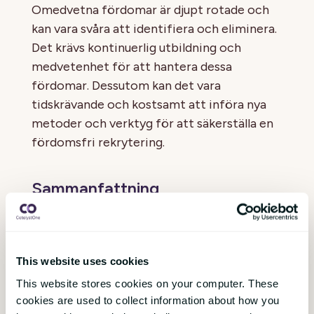
Omedvetna fördomar är djupt rotade och
kan vara svåra att identifiera och eliminera.
Det krävs kontinuerlig utbildning och
medvetenhet för att hantera dessa
fördomar. Dessutom kan det vara
tidskrävande och kostsamt att införa nya
metoder och verktyg för att säkerställa en
fördomsfri rekrytering.
Sammanfattning
Fördomsfri rekrytering är en metod som
syftar till att eliminera fördomar i
anställningsprocessen och säkerställa att
This website uses cookies
alla kandidater bedöms enbart utifrån deras
This website stores cookies on your computer. These
kompetenser och kvalifikationer. Genom
cookies are used to collect information about how you