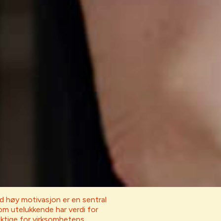
d høy motivasjon er en sentral
som utelukkende har verdi for
ktige for virksomhetens