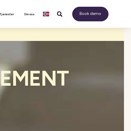
Book demo
 Tjenester
Om oss
EMENT