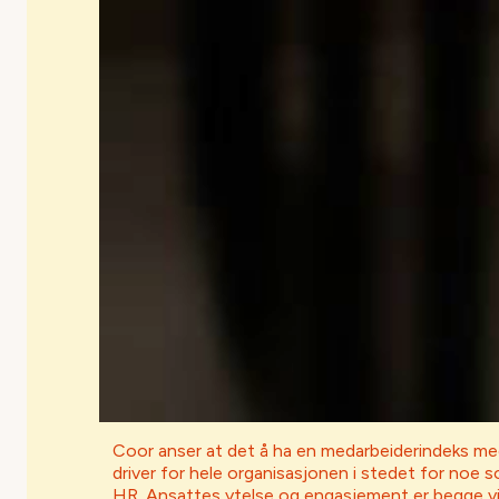
Coor anser at det å ha en medarbeiderindeks me
driver for hele organisasjonen i stedet for noe 
HR. Ansattes ytelse og engasjement er begge vi