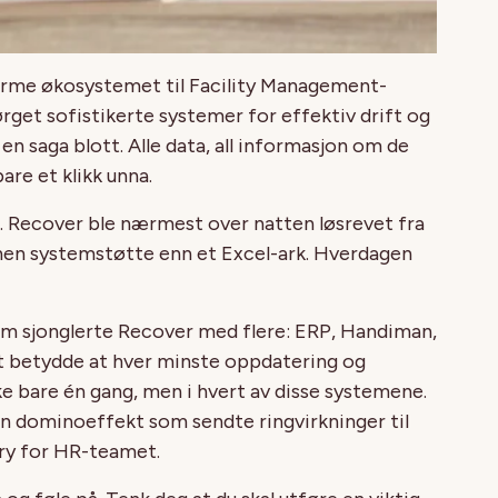
norme økosystemet til Facility Management-
ørget sofistikerte systemer for effektiv drift og
 en saga blott. Alle data, all informasjon om de
are et klikk unna.
. Recover ble nærmest over natten løsrevet fra
nnen systemstøtte enn et
Excel-ark. Hverdagen
stem sjonglerte Recover med flere: ERP, Handiman,
et betydde at hver minste oppdatering og
e bare én gang, men i hvert av disse systemene.
e en dominoeffekt som sendte ringvirkninger til
ry for HR-teamet.