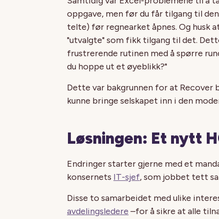
Samtidig var Excel-problemene til å ta 
oppgave, men før du får tilgang til den
telte) før regnearket åpnes. Og husk
"utvalgte" som fikk tilgang til det. De
frustrerende rutinen med å spørre rund
du hoppe ut et øyeblikk?"
Dette var bakgrunnen for at Recover 
kunne bringe selskapet inn i den mode
Løsningen: Et nytt
Endringer starter gjerne med et
mandat
konsernets
IT-sjef
, som jobbet tett
Disse to samarbeidet med ulike inter
avdelingsledere
–for å sikre at alle ti