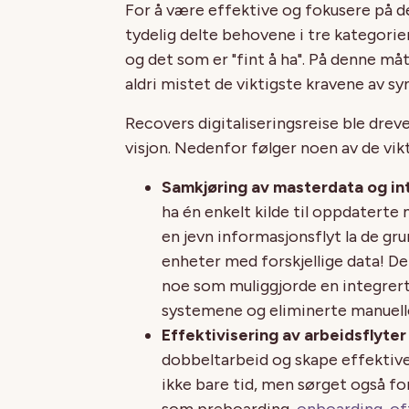
For å være effektive og fokusere på de
tydelig delte behovene i tre kategorier:
og det som er "fint å ha". På denne må
aldri mistet de viktigste kravene av sy
Recovers digitaliseringsreise ble drev
visjon. Nedenfor følger noen av de vi
Samkjøring av masterdata og int
ha én enkelt kilde til oppdaterte
en jevn informasjonsflyt la de gru
enheter med forskjellige data! D
noe som muliggjorde en integrer
systemene og eliminerte manuell
Effektivisering av arbeidsflyte
dobbeltarbeid og skape effektive
ikke bare tid, men sørget også f
som preboarding,
onboarding, of