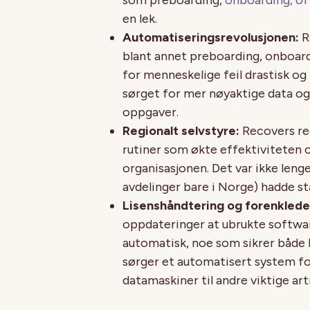
en lek.
Automatiseringsrevolusjonen:
R
blant annet preboarding, onboard
for menneskelige feil drastisk o
sørget for mer nøyaktige data og 
oppgaver.
Regionalt selvstyre:
Recovers re
rutiner som økte effektiviteten og
organisasjonen. Det var ikke lenge
avdelinger bare i Norge) hadde st
Lisenshåndtering og forenklede
oppdateringer at ubrukte software-
automatisk, noe som sikrer både 
sørger et automatisert system for
datamaskiner til andre viktige arti