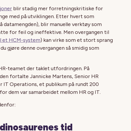
joner
blir stadig mer forretningskritiske for
nge med på utviklingen. Etter hvert som
å datamengden), blir manuelle verktøy som
tte for feil og ineffektive. Men overgangen til
l et HCM-system
) kan virke som et stort sprang
n du gjøre denne overgangen så smidig som
HR-teamet der taklet utfordringen. På
n fortalte Jannicke Martens, Senior HR
for IT Operations, et publikum på rundt 200
 for dem var samarbeidet mellom HR og IT.
denfor:
dinosaurenes tid