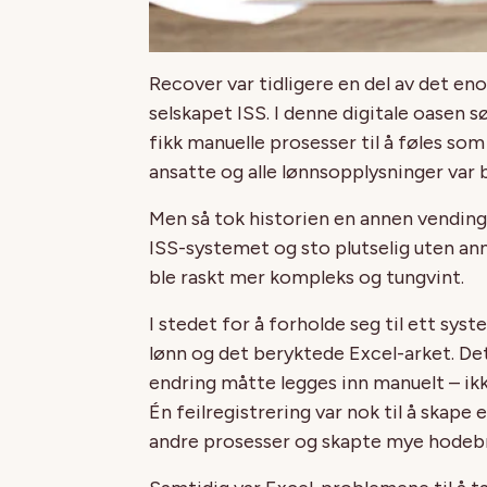
Recover var tidligere en del av det e
selskapet ISS. I denne digitale oasen s
fikk manuelle prosesser til å føles som
ansatte og alle lønnsopplysninger var b
Men så tok historien en annen vending
ISS-systemet og sto plutselig uten a
ble raskt
mer kompleks og tungvint.
I stedet for å forholde seg til ett sy
lønn og det beryktede Excel-arket. D
endring måtte legges inn manuelt – ikk
Én feilregistrering var nok til å skap
andre prosesser og skapte mye hodeb