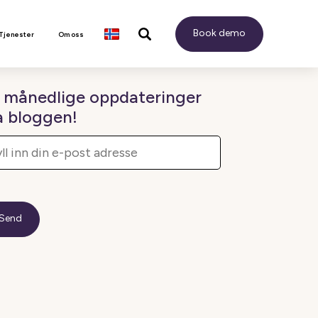
Book demo
 Tjenester
Om oss
 månedlige oppdateringer
a bloggen!