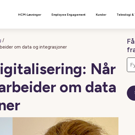
n
HCM-Løsninger
Employee Engagement
Kunder
Teknologi &
Få
g
/
arbeider om data og integrasjoner
fr
digitalisering: Når
arbeider om data
ner