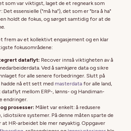
t som var viktigst, laget de et regneark som
 Det essensielle ("må ha"), det som er "bra å ha"
ten holdt de fokus, og sørget samtidig for at de
ne.
et frem av et kollektivt engasjement og en klar
ktigste fokusområdene:
egrert dataflyt:
Recover innså viktigheten av å
 medarbeiderdata. Ved å samkjøre data og sikre
nnlaget for alle senere forbedringer. Slutt på
e hadde nå ett sett med
masterdata
for alle land,
t dataflyt mellom ERP-, lønns- og Handiman-
e endringer.
r og prosesser:
Målet var enkelt: å redusere
, idiotsikre systemer. På denne måten sparte de
or at HR-arbeidet ble mer nøyaktig. Oppgaver
fboarding
, rolleendringer og
lønnsjusteringer
ble