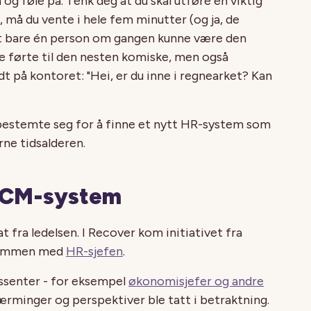
og føle på. Tenk deg at du skal utføre en viktig
, må du vente i hele fem minutter (og ja, de
 at bare én person om gangen kunne være den
tte førte til den nesten komiske, men også
t på kontoret: "Hei, er du inne i regnearket? Kan
bestemte seg for å finne et nytt HR-system som
rne tidsalderen.
 HCM-system
 fra ledelsen. I Recover kom initiativet fra
 sammen med
HR-sjefen
.
essenter - for eksempel
økonomisjefer og andre
lnærminger og perspektiver ble tatt i betraktning.