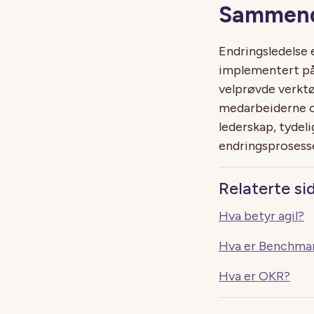
Sammen
Endringsledelse e
implementert på 
velprøvde verkt
medarbeiderne og
lederskap, tydel
endringsprosess
Relaterte si
Hva betyr agil?
Hva er Benchma
Hva er OKR?