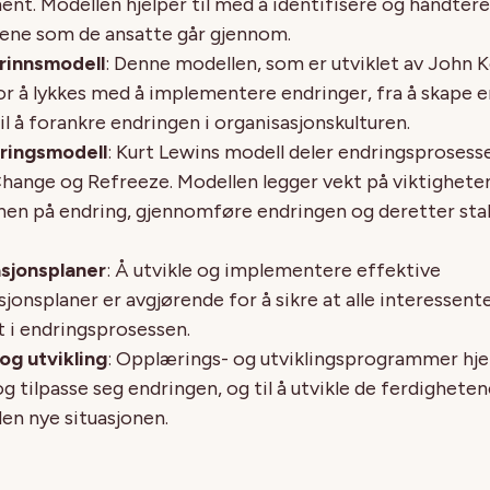
nt. Modellen hjelper til med å identifisere og håndtere 
ene som de ansatte går gjennom.
rinnsmodell
: Denne modellen, som er utviklet av John K
or å lykkes med å implementere endringer, fra å skape en
il å forankre endringen i organisasjonskulturen.
ringsmodell
: Kurt Lewins modell deler endringsprosessen
hange og Refreeze. Modellen legger vekt på viktighete
nen på endring, gjennomføre endringen og deretter stab
sjonsplaner
: Å utvikle og implementere effektive
onsplaner er avgjørende for å sikre at alle interessent
t i endringsprosessen.
og utvikling
: Opplærings- og utviklingsprogrammer hje
 og tilpasse seg endringen, og til å utvikle de ferdighet
den nye situasjonen.