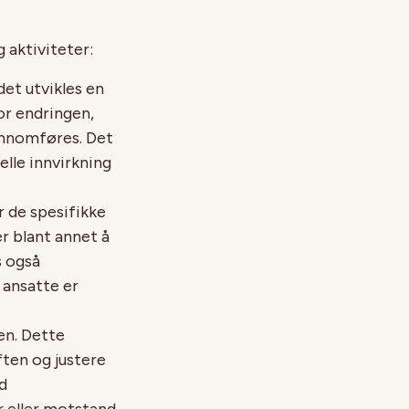
g aktiviteter:
det utvikles en
or endringen,
jennomføres. Det
elle innvirkning
r de spesifikke
r blant annet å
s også
ansatte er
en. Dette
ten og justere
d
r eller motstand