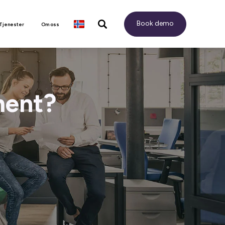
Book demo
 Tjenester
Om oss
ment?