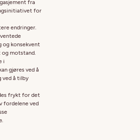
ngasjement fra
gsinitiativet for
tere endringer.
rventede
ig og konsekvent
t og motstand.
 i
kan gjøres ved å
 ved å tilby
es frykt for det
av fordelene ved
sse
e.