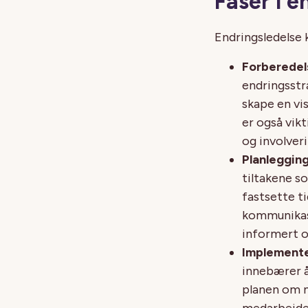
Faser i 
Endringsledelse k
Forberedel
endringsstr
skape en vi
er også vikt
og involveri
Planleggin
tiltakene s
fastsette t
kommunikasj
informert o
Implemente
innebærer å
planen om n
medarbeider