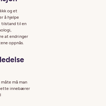
ikk og et
r å hjelpe
ilstand til en
ologi,
kre at endringer
tene oppnås.
ledelse
iv måte må man
 Dette innebærer
l