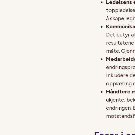
Ledelsens 
toppledelse
å skape leg
Kommunika
Det betyr 
resultatene
måte. Gjenn
Medarbeid
endringspro
inkludere d
opplæring o
Håndtere 
ukjente, be
endringen. 
motstandsf