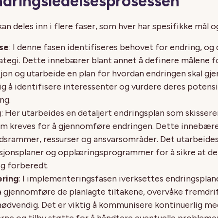
endringsledelsesprosessen
an deles inn i flere faser, som hver har spesifikke mål o
se
: I denne fasen identifiseres behovet for endring, og 
ategi. Dette innebærer blant annet å definere målene f
sjon og utarbeide en plan for hvordan endringen skal g
ig å identifisere interessenter og vurdere deres potensi
ng.
g
: Her utarbeides en detaljert endringsplan som skissere
om kreves for å gjennomføre endringen. Dette innebære
idsrammer, ressurser og ansvarsområder. Det utarbeide
onsplaner og opplæringsprogrammer for å sikre at de 
g forberedt.
ring
: I implementeringsfasen iverksettes endringsplan
 gjennomføre de planlagte tiltakene, overvåke fremdrif
ødvendig. Det er viktig å kommunisere kontinuerlig me
ne og tilby støtte for å håndtere eventuelle probleme