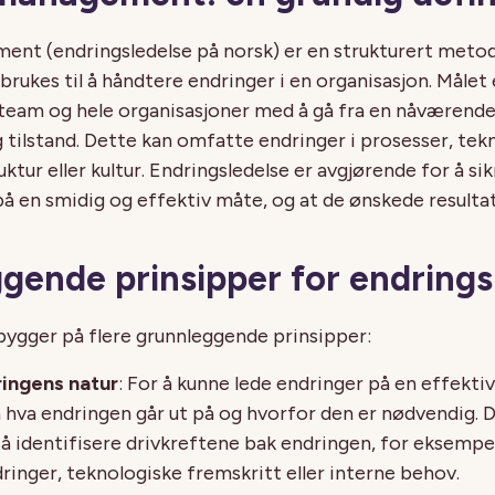
nt (endringsledelse på norsk) er en strukturert metod
ukes til å håndtere endringer i en organisasjon. Målet e
team og hele organisasjoner med å gå fra en nåværende t
 tilstand. Dette kan omfatte endringer i prosesser, tekn
ktur eller kultur. Endringsledelse er avgjørende for å si
 en smidig og effektiv måte, og at de ønskede resulta
gende prinsipper for endrings
bygger på flere grunnleggende prinsipper:
ringens natur
: For å kunne lede endringer på en effekt
å hva endringen går ut på og hvorfor den er nødvendig.
 å identifisere drivkreftene bak endringen, for eksempe
inger, teknologiske fremskritt eller interne behov.