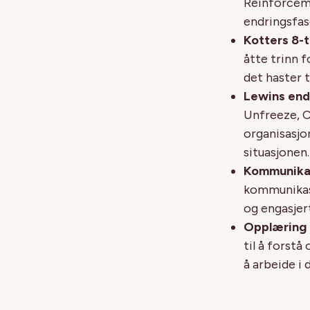
Reinforceme
endringsfas
Kotters 8-t
åtte trinn f
det haster t
Lewins end
Unfreeze, C
organisasjo
situasjonen.
Kommunika
kommunikasj
og engasjer
Opplæring 
til å forstå
å arbeide i 