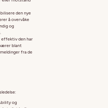
abilisere den nye
ærer å overvåke
ndig og
.
r effektiv den har
bærer blant
emeldinger fra de
sledelse:
bility og