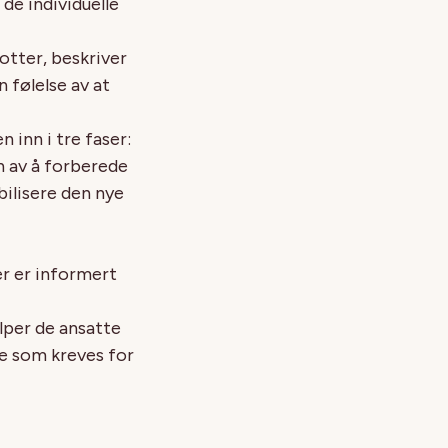
de individuelle
otter, beskriver
 følelse av at
 inn i tre faser:
n av å forberede
ilisere den nye
er er informert
lper de ansatte
ene som kreves for