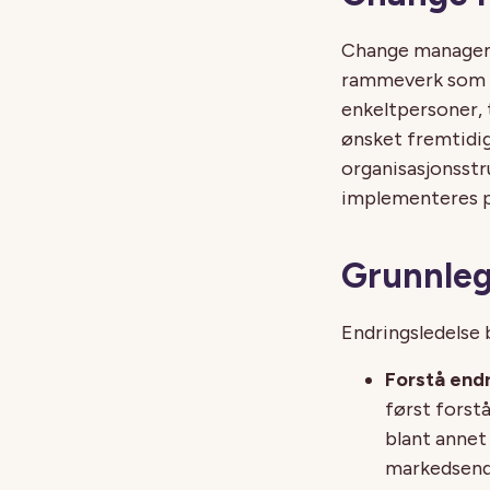
Change manageme
rammeverk som br
enkeltpersoner, 
ønsket fremtidig
organisasjonsstru
implementeres på
Grunnleg
Endringsledelse 
Forstå end
først forst
blant annet
markedsendr