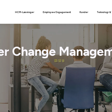
n
HCM-Løsninger
Employee Engagement
Kunder
Teknologi &
er Change Manage