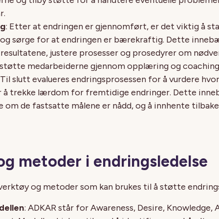
r.
ng
: Etter at endringen er gjennomført, er det viktig å st
 og sørge for at endringen er bærekraftig. Dette inneb
 resultatene, justere prosesser og prosedyrer om nødve
 støtte medarbeiderne gjennom opplæring og coaching
 Til slutt evalueres endringsprosessen for å vurdere hvo
r å trekke lærdom for fremtidige endringer. Dette inne
e om de fastsatte målene er nådd, og å innhente tilbak
og metoder i endringsledelse
 verktøy og metoder som kan brukes til å støtte endring
ellen
: ADKAR står for Awareness, Desire, Knowledge, A