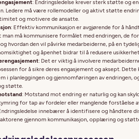
engasjement
: Endringsledelse krever sterk støtte og e
n. Ledere må være rollemodeller og aktivt støtte endrin
itimitet og motivere de ansatte.
sjon
: Effektiv kommunikasjon er avgjørende for å hånd
at man må kommunisere formålet med endringen, de fo
 og hvordan den vil påvirke medarbeiderne, på en tydel
omsiktighet og åpenhet bidrar til å redusere usikkerhe
erengasjement
: Det er viktig å involvere medarbeiderne
sessen for å sikre deres engasjement og aksept. Dette 
em i planleggingen og gjennomføringen av endringen, og
g støtte.
motstand
: Motstand mot endring er naturlig og kan skyld
kymring for tap av fordeler eller manglende forståelse 
Endringsledelse innebærer å identifisere og håndtere di
aktorene gjennom kommunikasjon, opplæring og støtt