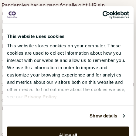
Pandemien har en gang for alle gitt HR sin
rettmessige plass ved bordet. HR-organisasjoner gis
flere ressurser og investeringene økes. Et uheldig
paradoks er imidlertid at med økt etterspørsel etter
This website uses cookies
HR-kompetanse ser vi nå samme mangel på ressurser
innenfor HR som på mange andre områder.
This website stores cookies on your computer. These
cookies are used to collect information about how you
Jeg tror at 2022 virkelig vil bli et år for HR og HR-
interact with our website and allow us to remember you.
teknologi, og jeg er både begeistret og ydmyk over å
We use this information in order to improve and
customize your browsing experience and for analytics
være en del av denne reisen. Det nye året vil bringe
and metrics about our visitors both on this website and
store muligheter og jeg gleder meg til å komme i gang
other media. To find out more about the cookies we use,
sammen med alle mine fantastiske kolleger i
see our
Privacy Policy
.
CatalystOne, kunder, partnere og alle mine gode
bransjekolleger.
Show details
Godt nytt år!
Allow all