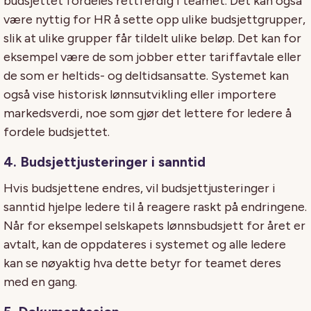
budsjettet fordeles rettferdig i teamet. Det kan også
være nyttig for HR å sette opp ulike budsjettgrupper,
slik at ulike grupper får tildelt ulike beløp. Det kan for
eksempel være de som jobber etter tariffavtale eller
de som er heltids- og deltidsansatte. Systemet kan
også vise historisk lønnsutvikling eller importere
markedsverdi, noe som gjør det lettere for ledere å
fordele budsjettet.
4. Budsjettjusteringer i sanntid
Hvis budsjettene endres, vil budsjettjusteringer i
sanntid hjelpe ledere til å reagere raskt på endringene.
Når for eksempel selskapets lønnsbudsjett for året er
avtalt, kan de oppdateres i systemet og alle ledere
kan se nøyaktig hva dette betyr for teamet deres
med en gang.