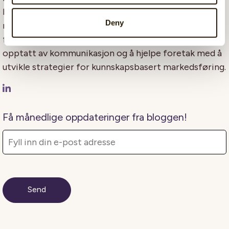
bakgrunn fra journalistikk, næringsliv og
Deny
markedsføring på tvers av bransjer, i det siste med
fokus på Saas-organisasjoner. Hun er lidenskapelig
opptatt av kommunikasjon og å hjelpe foretak med å
utvikle strategier for kunnskapsbasert markedsføring.
Få månedlige oppdateringer fra bloggen!