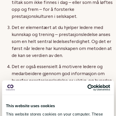
tiltak som ikke finnes i dag – eller som må løftes
opp og frem – for å forsterke
prestasjonskulturen i selskapet.
Det er elementært at du hjelper ledere med
kunnskap og trening – prestasjonsledelse anses
som en helt sentral ledelsesferdighet. Og det er
først når ledere har kunnskapen om metoden at
de kan se verdien av den.
Det er også essensielt å motivere ledere og
medarbeidere gjennom god informasjon om
hvorfor prestasjonsledelse er viktig, og hvordan
det endrer kulturen på en forbedrende måte.
Til slutt må du sørge for å ha et brukervennlig
HR-system som støtter prosessene digitalt, og
This website uses cookies
som hjelper ledere og medarbeidere i arbeidet
This website stores cookies on your computer. These