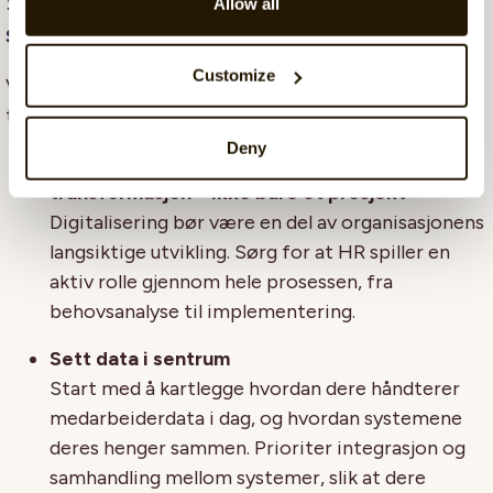
Slik lykkes du: tre tips til HR i offentlig
Allow all
sektor
Customize
Vil du ta neste steg på digitaliseringsreisen? Her er
tre råd som kan hjelpe deg videre:
Deny
Se digitalisering som en strategisk
transformasjon – ikke bare et prosjekt
Digitalisering bør være en del av organisasjonens
langsiktige utvikling. Sørg for at HR spiller en
aktiv rolle gjennom hele prosessen, fra
behovsanalyse til implementering.
Sett data i sentrum
Start med å kartlegge hvordan dere håndterer
medarbeiderdata i dag, og hvordan systemene
deres henger sammen. Prioriter integrasjon og
samhandling mellom systemer, slik at dere