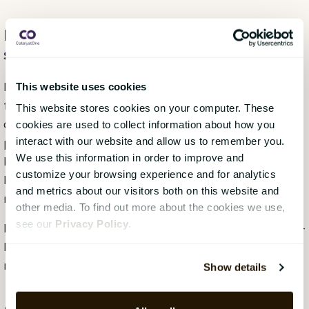
Hva betyr digitalisering i offentlig
sektor – i praksis?
Digitalisering i offentlig sektor handler om at HR får
This website uses cookies
forutsetninger til å arbeide helhetlig, strategisk og
This website stores cookies on your computer. These
datadrevet. Det betyr at systemene støtter
cookies are used to collect information about how you
interact with our website and allow us to remember you.
prosessene – i stedet for å gjøre dem mer
We use this information in order to improve and
kompliserte. Når medarbeiderdata er samlet og
customize your browsing experience and for analytics
koblet sammen på en strukturert måte, blir det også
and metrics about our visitors both on this website and
mulig å ta bedre og mer informerte beslutninger.
other media. To find out more about the cookies we use,
see our
Privacy Policy
.
Først da kan digital transformasjon gi reelle fordeler –
både for HR, for organisasjonen og for
medarbeiderne.
Show details