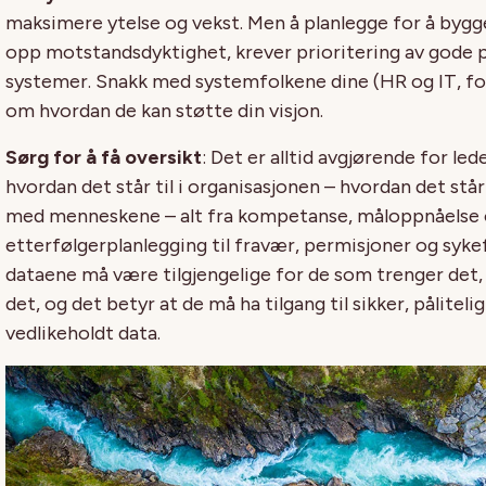
maksimere ytelse og vekst.
Men å planlegge for å b
ygg
opp
motstands
dyktighet
, krever prioritering av gode
systemer.
Snakk med systemfolkene dine (HR og IT, f
om hvordan de kan støtte din visjon.
Sørg for å få oversikt
:
Det er alltid
avgjørende for led
hvordan det står til
i organisasjonen
–
hvordan det står 
med
menneskene
–
alt
fra kompetanse,
måloppnåelse
etterfølgerplanlegging
til fravær,
permisjoner
og sykef
dataene må være tilgjengelige for de som trenger det,
det, og det betyr at
de må ha tilgang til
sikker, påliteli
vedlikeholdt data
.