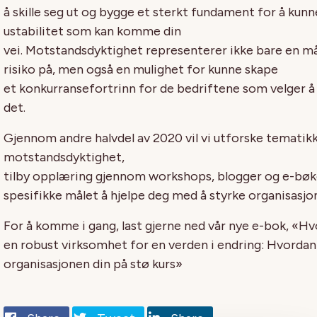
å skille seg ut
og bygge
et sterkt fundament for å
kunn
ustabilitet som kan komme din
vei.
Motstandsdyktig
het
representerer ikke bare en må
risiko på, men også en mulighet for
kunne skape
et
konkurransefortrinn for
de
bedrifte
ne
som velger å
det.
Gjennom andre halvdel av 2020 vil vi utforske te
matikk
motstandsdyktighet,
tilby
opplæring
gjennom
workshops
,
blogger
og e-bøk
spesifikke målet å hjelpe deg med å styrke organisasjo
For å komme i gang,
last gjerne
ned vår nye e-bok,
«
Hv
en robust virksomhet for en verden i endring
:
Hvordan
organisasjonen din på stø kurs
»