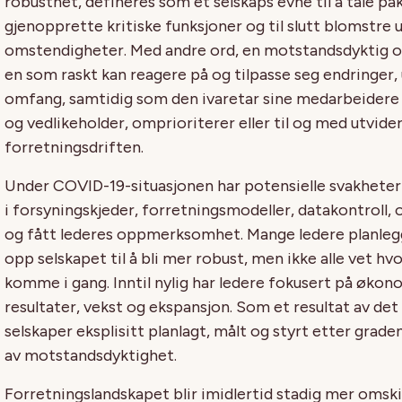
robusthet,
defineres som et selskaps evne til å
tåle
påk
gjenopprette kritisk
e
funksjon
er
og til slutt
blomstre
u
omstendigheter. Med andre ord, en motstandsdyktig o
en som raskt kan
reagere på og
tilpasse seg
en
dringer
,
omfang, samtidig som den ivaretar sine medarbeidere 
og vedlikeholder,
omprioriterer
eller til og med utvide
forretningsdriften.
Under
COVID-19
-situasjonen har
potensiell
e svakheter
i
forsyningskjeder,
forretningsmodeller,
data
kontroll
,
og
fått lederes oppmerksomhet
.
Mange ledere planleg
opp
selskapet til å bli mer robust
, men ikke alle vet hv
komme i gang. In
ntil
nylig ha
r
ledere fokusert på økon
resultater, vekst og ekspansjon. Som et resultat
av det
selskaper eksplisitt
planlagt
, målt og styrt
etter grade
av
motstandsdyktighet.
For
retningslandskapet blir i
midlertid
stadig
mer
omski