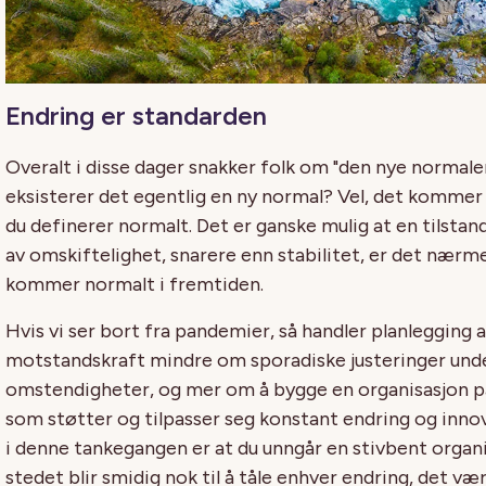
Endring er standarden
Overalt i disse dager snakker folk om "den nye normale
eksisterer det
egentlig
en ny normal?
Vel, det kommer
du definerer normalt.
Det er ganske mulig at en tilstan
av om
skiftelighet
, snarere enn stabilitet, er det nærm
kommer normal
t
i fremtiden.
Hvis vi ser bort fra pandemier, så
handler planlegging 
motstandskraft mindre om sporadiske justeringer und
omstendigheter, og mer om å bygge en organisasjon 
som støtter og tilpasser seg konstant endring og
inno
i denne tankegangen er at du unngår en
stivbent organ
stedet blir smidig nok til å tåle enhver endring, det væ