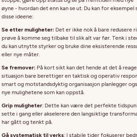
stoppe, gjøre
opp
status og
se på f
remtiden
med nye
øyne
-
hvordan
det enn kan se ut.
Du kan for eksempel
disse ideene:
Se etter muligheter:
Det er ikke nok å bare redusere ri
prøve å ko
mme seg
tilbake
til
slik
alt
var
før
. Tenk i st
du kan ut
nytte
styrker
og bruke d
ine
eksisterende ress
eller nye måter
.
Se fremover:
På kort sikt kan det hende at det å reage
situasjon bare berettiger en taktisk og operativ respo
smart og motstandsdyktig organisasjon planlegger ogs
nye
mulighetene som kan oppstå.
Grip muligheter
: Dette kan være det perfekte tidspun
sette i gang eller akselerere den langsiktige transform
har
gått og tenkt på
.
Gå systematisk til verks
: I stabile tider fokuserer bed