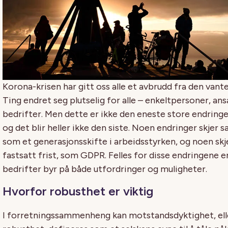
K
o
rona-krisen har gitt oss alle e
t avbrudd fra den vant
Ting endret seg plutselig for alle
–
enkeltpersoner, ans
bedrifter. Men det
te
er ikke den eneste store endringen
og det blir heller ikke den siste. Noen
endringer
skjer s
som
et
generasjonsskift
e
i
arbeidsstyrke
n
, og noen sk
fast
satt
frist
, som GDPR. Felles for disse endringene er
bedrifter
byr på
både utfordringer og muligheter.
Hvorfor
robusthet
er viktig
I forretningssammenheng kan motstandsdyktighet
, el