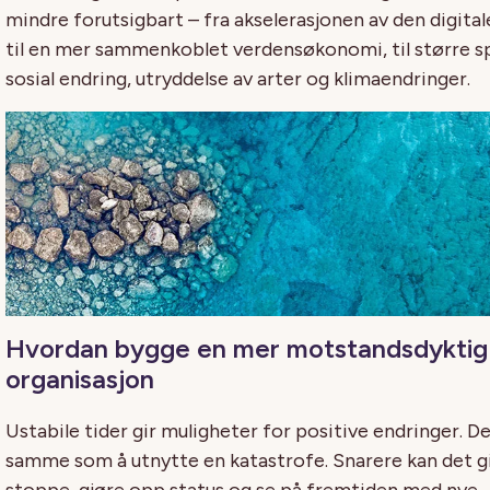
mindre forutsigbart
–
fra akselerasjonen av den digital
til
en mer sammenkoblet
verdensøkonomi, til
større
s
sosial endring,
utryddelse
av arter og klimaendringer.
Hvordan bygge en mer motstandsdyktig
organisasjon
Ustabile tider gir muligheter for positive endringer.
De
samme som å utnytte en katastrofe.
Snarere kan det gi