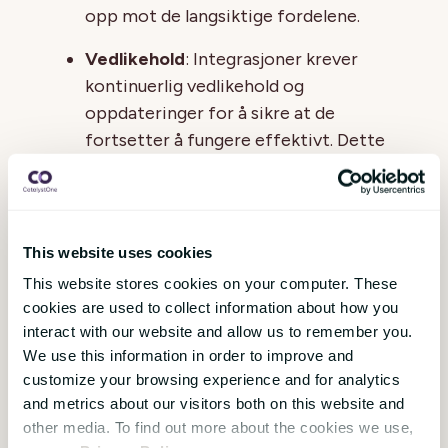
opp mot de langsiktige fordelene.
Vedlikehold
: Integrasjoner krever
kontinuerlig vedlikehold og
oppdateringer for å sikre at de
fortsetter å fungere effektivt. Dette
kan innebære ekstra kostnader og
ressurser.
This website uses cookies
Konklusjon
This website stores cookies on your computer. These
cookies are used to collect information about how you
Integrasjoner er en uunnværlig del av
interact with our website and allow us to remember you.
moderne HR-systemer og
We use this information in order to improve and
forretningsprosesser. De muliggjør mer
customize your browsing experience and for analytics
effektive arbeidsflyter, bedre datakvalitet
and metrics about our visitors both on this website and
other media. To find out more about the cookies we use,
og en forbedret brukeropplevelse. Til tross