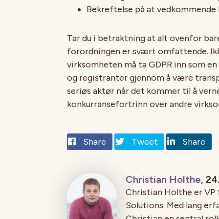
Bekreftelse på at vedkommende ka
Tar du i betraktning at alt ovenfor bar
forordningen er svært omfattende. Ikk
virksomheten må ta GDPR inn som en del
og registranter gjennom å være transp
seriøs aktør når det kommer til å ver
konkurransefortrinn over andre virkso
Share
Tweet
Share
Christian Holthe
, 24
Christian Holthe er VP
Solutions. Med lang erf
Christian en sentral ro