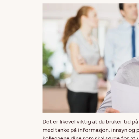
Det er likevel viktig at du bruker tid p
med tanke på informasjon, innsyn og p
kollegaene dine som skal sørge for a