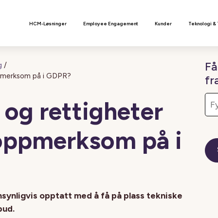
n
HCM-Løsninger
Employee Engagement
Kunder
Teknologi &
Få
g
/
oppmerksom på i GDPR?
fr
r og rettigheter
oppmerksom på i
ynligvis opptatt med å få på plass tekniske
bud.