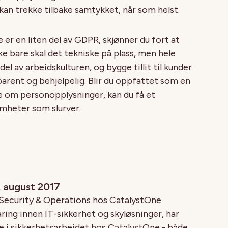
n trekke tilbake samtykket, når som helst.
e er en liten del av GDPR, skjønner du fort at
e bare skal det tekniske på plass, men hele
 av arbeidskulturen, og bygge tillit til kunder
arent og behjelpelig. Blir du oppfattet som en
ne om personopplysninger, kan du få et
mheter som slurver.
. august 2017
 Security & Operations hos CatalystOne
aring innen IT-sikkerhet og skyløsninger, har
lle i sikkerhetsarbeidet hos CatalystOne - både