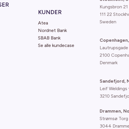
SER
Kungsbron 21
KUNDER
111 22 Stockh
Sweden
Atea
Nordnet Bank
SBAB Bank
Copenhagen,
Se alle kundecase
Lautrupsgade
2100 Copenh
Denmark
Sandefjord,
Leif Weldings 
3210 Sandefj
Drammen, N
Strømsø Torg
3044 Dramme