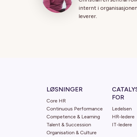
internt i organisasjone
leverer.
LØSNINGER
CATALY
FOR
Core HR
Continuous Performance
Ledelsen
Competence & Learning
HR-ledere
Talent & Succession
IT-ledere
Organisation & Culture