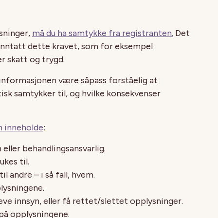
sninger,
må du ha samtykke fra registranten.
Det
unntatt dette kravet, som for eksempel
 skatt og trygd.
 informasjonen være såpass forståelig at
tisk samtykker til, og hvilke konsekvenser
n inneholde
:
eller behandlingsansvarlig.
kes til.
l andre – i så fall, hvem.
plysningene.
ve innsyn, eller få rettet/slettet opplysninger.
 på opplysningene.