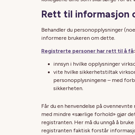
Rett til informasjon
Behandler du personopplysninger (noe vi 
informere brukeren om dette.
Registrerte personer har rett til å få
:
innsyn i hvilke opplysninger virk
vite hvilke sikkerhetstiltak virk
personopplysningene – med forb
sikkerheten.
Får du en henvendelse på ovennevnte 
med mindre «særlige forhold» gjør det u
registranten. Her må du unngå å bruke 
registranten faktisk forstår informasj