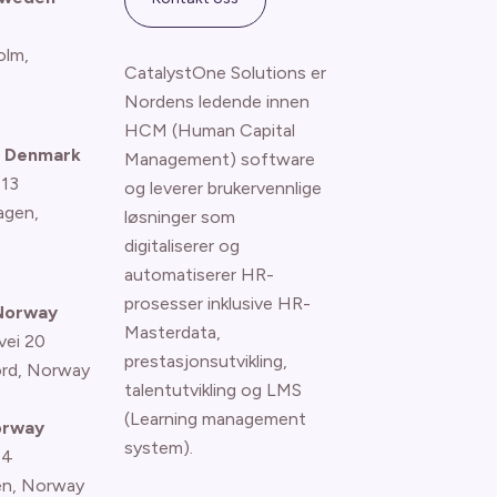
olm,
CatalystOne Solutions er
Nordens ledende innen
HCM (Human Capital
 Denmark
Management) software
 13
og leverer brukervennlige
agen
,
løsninger som
digitaliserer og
automatiserer HR-
prosesser inklusive HR-
 Norway
Masterdata,
vei 20
prestasjonsutvikling,
ord, Norway
talentutvikling og LMS
(Learning management
orway
system).
 4
n, Norway