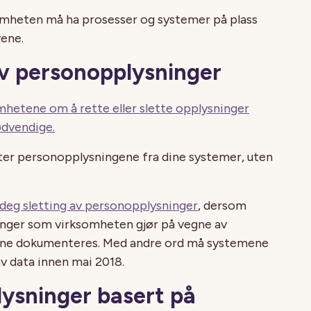
somheten må ha prosesser og systemer på plass
vene.
av personopplysninger
omhetene om å rette eller slette opplysninger
ødvendige.
tter personopplysningene fra dine systemer, uten
 deg sletting av personopplysninger
, dersom
inger som virksomheten gjør på vegne av
kunne dokumenteres. Med andre ord må systemene
av data innen mai 2018.
ysninger basert på