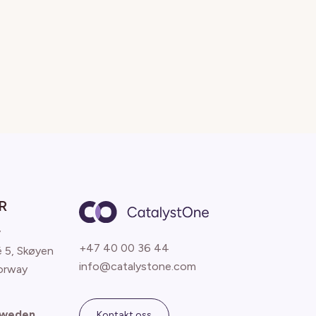
R
y
+47 40 00 36 44
é 5, Skøyen
info@catalystone.com
orway
Sweden
Kontakt oss