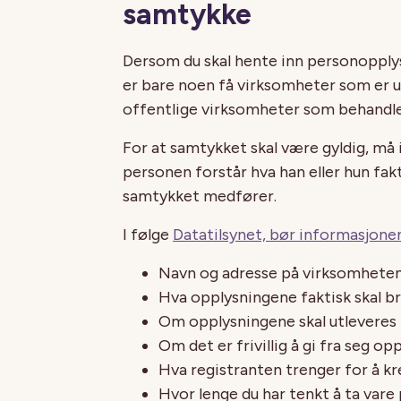
samtykke
Dersom du skal hente inn personopply
er bare noen få virksomheter som er 
offentlige virksomheter som behandler
For at samtykket skal være gyldig, må
personen forstår hva han eller hun fak
samtykket medfører.
I følge
Datatilsynet, bør informasjone
Navn og adresse på virksomheten 
Hva opplysningene faktisk skal bru
Om opplysningene skal utleveres ti
Om det er frivillig å gi fra seg op
Hva registranten trenger for å kre
Hvor lenge du har tenkt å ta vare