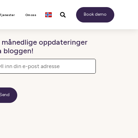
Book demo
 Tjenester
Om oss
 månedlige oppdateringer
a bloggen!