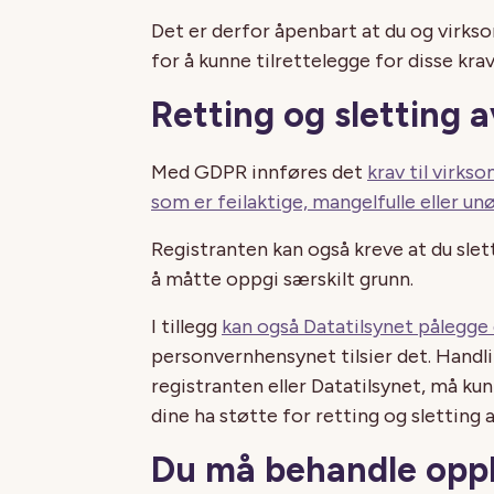
Det er derfor åpenbart at du og virk
for å kunne tilrettelegge for disse kra
Retting og sletting 
Med GDPR innføres det
krav til virks
som er feilaktige, mangelfulle eller un
Registranten kan også kreve at du sle
å måtte oppgi særskilt grunn.
I tillegg
kan også Datatilsynet pålegge
personvernhensynet tilsier det. Handl
registranten eller Datatilsynet, må 
dine ha støtte for retting og sletting 
Du må behandle oppl