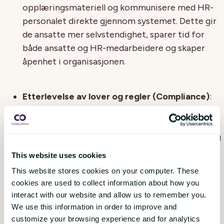
opplæringsmateriell og kommunisere med HR-
personalet direkte gjennom systemet. Dette gir
de ansatte mer selvstendighet, sparer tid for
både ansatte og HR-medarbeidere og skaper
åpenhet i organisasjonen.
Etterlevelse av lover og regler (Compliance)
:
HR-systemer hjelper organisasjoner med å
overholde ulike lover, forskrifter og
rapporteringskrav. De kan generere rapporter og
få tilgang til skjemaer, helse- og
This website uses cookies
sikkerhetsforskrifter og andre juridiske
This website stores cookies on your computer. These
forpliktelser. Ved å automatisere compliance-
cookies are used to collect information about how you
prosesser bidrar systemet til å redusere risikoen
interact with our website and allow us to remember you.
for bøter, revisjoner og juridiske problemer.
We use this information in order to improve and
customize your browsing experience and for analytics