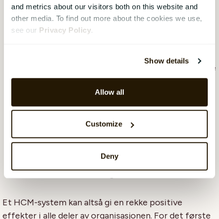
and metrics about our visitors both on this website and
Strategisk beslutningstaking
: Med de
other media. To find out more about the cookies we use,
omfattende data- og analysefunksjonene som
see our
Privacy Policy
.
HCM-systemene tilbyr, kan organisasjoner få
verdifull innsikt i arbeidsstyrken. HR-
Show details
medarbeidere kan analysere trender, identifisere
kompetansegap, vurdere medarbeidernes
Allow all
prestasjoner, overvåke opplæringsbehov og
spore medarbeidertilfredshet og engasjement.
Denne innsikten gjør det mulig å gjøre
Customize
datadrevne beslutninger på områder som
talentutvikling, etterfølgerplanlegging,
Deny
prestasjonsstyring, opplæring og utvikling og
overordnet HR-strategi.
Et HCM-system kan altså gi en rekke positive
effekter i alle deler av organisasjonen. For det første