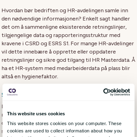
Hvordan bør bedriften og HR-avdelingen samle inn
den nødvendige informasjonen? Enkelt sagt handler
det om å sammenligne eksisterende retningslinjer,
tilgjengelige data og rapporteringsstruktur med
kravene i CSRD og ESRS S1. For mange HR-avdelinger
vil dette innebære å opprette eller oppdatere
retningslinjer og sikre god tilgang til HR Masterdata. Å
ha et HR-system med medarbeiderdata på plass blir
altså en hygienefaktor.
Steg 3: Etablering av rapporteringsstrukturer
Datapunktene som HR bidrar med i CSRD-
This website uses cookies
rapporteringen er bare en del av helheten. Ettersom
direktivet krever konsernomfattende rapportering
This website stores cookies on your computer. These
som inkluderer datterselskaper og utvidet
cookies are used to collect information about how you