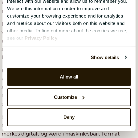
interact with our website and allow us to remember you.
informasjon fra verdikjeden, krever det samarbeid
We use this information in order to improve and
mellom mange parter.
customize your browsing experience and for analytics
and metrics about our visitors both on this website and
Informasjonen som offentliggjøres i rapporteringen,
other media. To find out more about the cookies we use,
vil bli gjenstand for revisjon og krever derfor at det
see our
Privacy Policy
.
inkluderes informasjon om selskapenes verdikjeder,
strategi, policy, prosesser og faktiske
bærekraftsdata.
Show details
For å forenkle HR-avdelingens arbeid er det derfor
Allow all
viktig å etablere en rapporteringsstruktur på et tidlig
stadium, sammen med andre interessenter, der man i
fellesskap går gjennom hvordan informasjonen skal
Customize
sendes og til hvem.
CSRD-rapporteringen skal integreres med den
Deny
finansielle rapporteringen, noe som betyr at den skal
merkes digitalt og være i maskinlesbart format