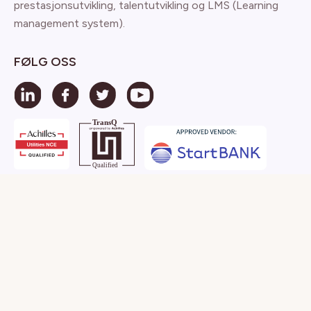
prestasjonsutvikling, talentutvikling og LMS (Learning
management system).
FØLG OSS
Copyright © CatalystOne Solutions AS / Karenslyst
Allé 5, Skøyen, 0278 Oslo, Norway