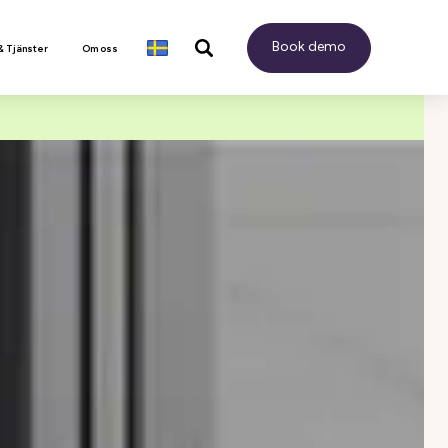
Book demo
& Tjänster
Om oss