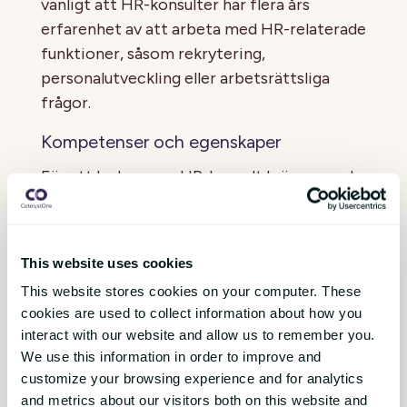
vanligt att HR-konsulter har flera års
erfarenhet av att arbeta med HR-relaterade
funktioner, såsom rekrytering,
personalutveckling eller arbetsrättsliga
frågor.
Kompetenser och egenskaper
För att lyckas som HR-konsult krävs en rad
kompetenser och egenskaper, såsom:
Analytisk förmåga: För att kunna
analysera och optimera HR-processer
This website uses cookies
och strategier.
This website stores cookies on your computer. These
cookies are used to collect information about how you
Kommunikationsförmåga: För att
interact with our website and allow us to remember you.
kunna kommunicera effektivt med
We use this information in order to improve and
både medarbetare och ledning.
customize your browsing experience and for analytics
and metrics about our visitors both on this website and