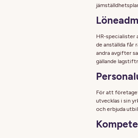
jämställdhetspla
Löneadmi
HR-specialister a
de anställda får 
andra avgifter s
gällande lagstift
Personal
För att företaget
utvecklas i sin 
och erbjuda utbi
Kompeten