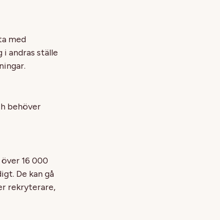
eta med
i andras ställe
ningar.
ch behöver
s över 16 000
gt. De kan gå
er rekryterare,