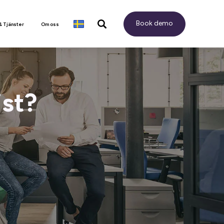
Book demo
& Tjänster
Om oss
ist?