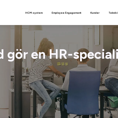
n
HCM-system
Employee Engagement
Kunder
Teknik 
 gör en HR-special