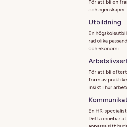
För att bli en f
och egenskaper. 
Utbildning
En högskoleutbil
rad olika passan
och ekonomi.
Arbetslivse
För att bli efte
form av praktiker
insikt i hur arbe
Kommunikat
En HR-specialist
Detta innebär at
anpassa sitt bud