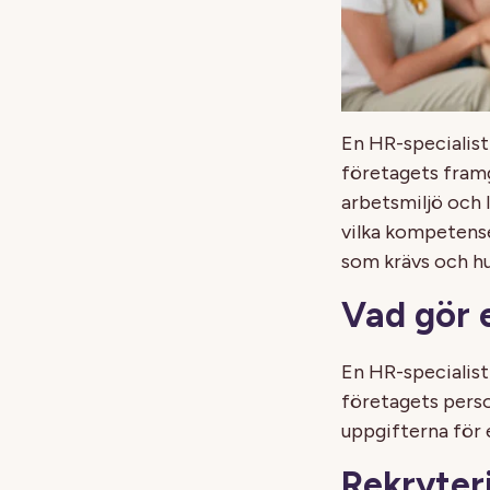
En HR-specialist 
företagets framg
arbetsmiljö och l
vilka kompetens
som krävs och hu
Vad gör 
En HR-specialist
företagets perso
uppgifterna för 
Rekryter