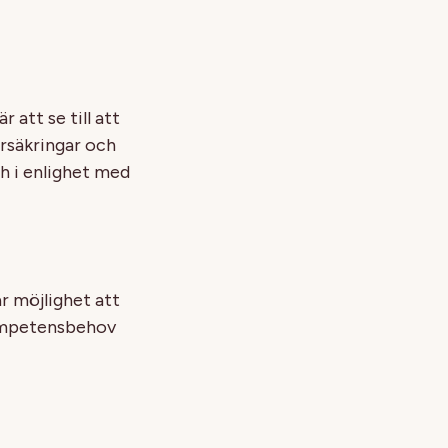
 att se till att
försäkringar och
ch i enlighet med
år möjlighet att
 kompetensbehov