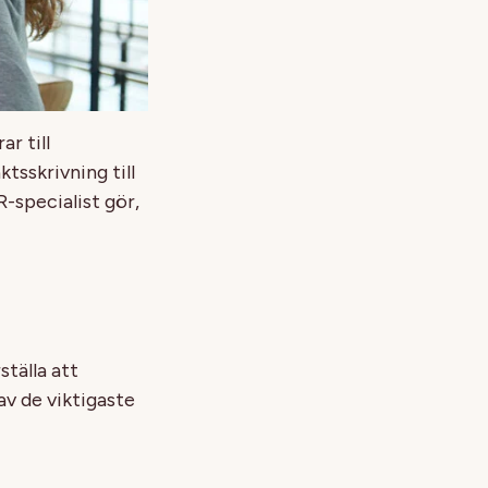
r till
tsskrivning till
R-specialist gör,
tälla att
av de viktigaste