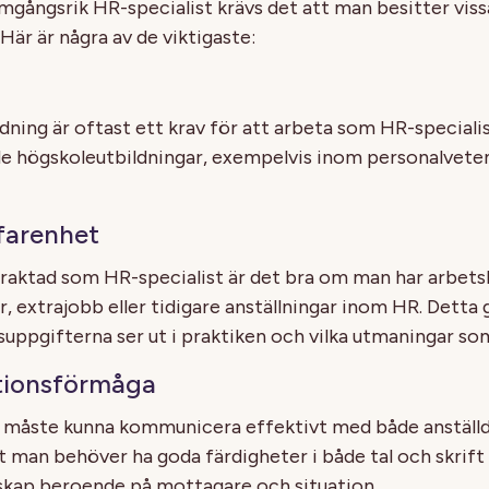
ramgångsrik HR-specialist krävs det att man besitter vi
Här är några av de viktigaste:
dning är oftast ett krav för att arbeta som HR-specialis
de högskoleutbildningar, exempelvis inom personalvete
rfarenhet
rtraktad som HR-specialist är det bra om man har arbetsl
, extrajobb eller tidigare anställningar inom HR. Detta 
tsuppgifterna ser ut i praktiken och vilka utmaningar so
ionsförmåga
 måste kunna kommunicera effektivt med både anställd
t man behöver ha goda färdigheter i både tal och skrift
skap beroende på mottagare och situation.