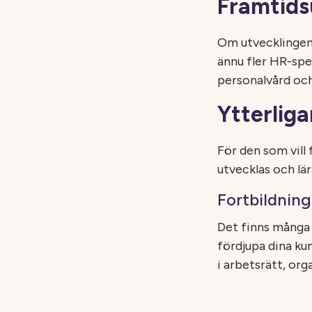
Framtids
Om utvecklingen 
ännu fler HR-spec
personalvård och
Ytterliga
För den som vill
utvecklas och lär
Fortbildning
Det finns många 
fördjupa dina ku
i arbetsrätt, org