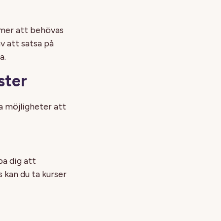
mmer att behövas
av att satsa på
a.
ster
a möjligheter att
a dig att
 kan du ta kurser