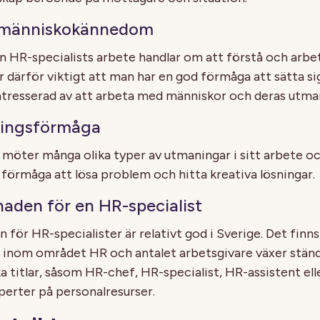
 människokännedom
 en HR-specialists arbete handlar om att förstå och arb
 därför viktigt att man har en god förmåga att sätta sig 
ntresserad av att arbeta med människor och deras utma
ningsförmåga
 möter många olika typer av utmaningar i sitt arbete o
 förmåga att lösa problem och hitta kreativa lösningar.
aden för en HR-specialist
för HR-specialister är relativt god i Sverige. Det finn
inom området HR och antalet arbetsgivare växer ständi
a titlar, såsom HR-chef, HR-specialist, HR-assistent ell
xperter på personalresurser.