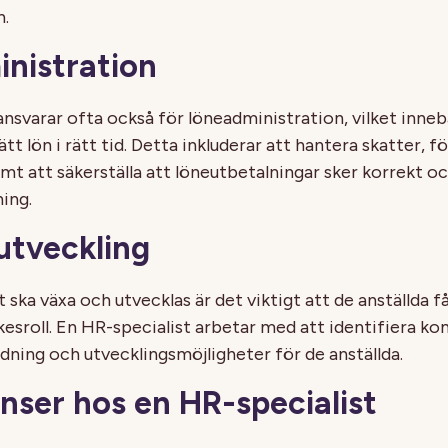
n.
nistration
nsvarar ofta också för löneadministration, vilket innebär
rätt lön i rätt tid. Detta inkluderar att hantera skatter, 
amt att säkerställa att löneutbetalningar sker korrekt o
ning.
utveckling
 ska växa och utvecklas är det viktigt att de anställda f
yrkesroll. En HR-specialist arbetar med att identifiera
ldning och utvecklingsmöjligheter för de anställda.
ser hos en HR-specialist