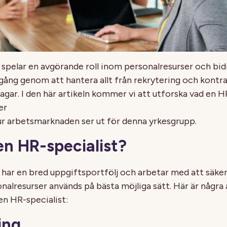
spelar en avgörande roll inom personalresurser och bidra
ång genom att hantera allt från rekrytering och kontrak
agar. I den här artikeln kommer vi att utforska vad en H
er
r arbetsmarknaden ser ut för denna yrkesgrupp.
en HR-specialist?
 har en bred uppgiftsportfölj och arbetar med att säkers
nalresurser används på bästa möjliga sätt. Här är några 
en HR-specialist:
ing