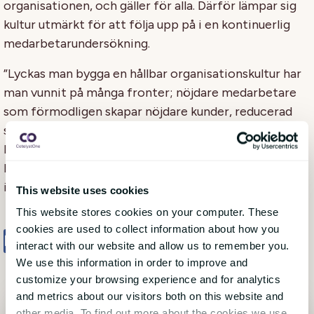
organisationen, och gäller för alla. Därför lämpar sig
kultur utmärkt för att följa upp på i en kontinuerlig
medarbetarundersökning.
”Lyckas man bygga en hållbar organisationskultur har
man vunnit på många fronter; nöjdare medarbetare
som förmodligen skapar nöjdare kunder, reducerad
sjukfrånvaro, lägre personalomsättning och ökad
lönsamhet. Sällan ger ett strategiskt initiativ så här så
här stor effekt och samtidigt är så här enkelt att
implementera,” avslutar Johannes.
This website uses cookies
This website stores cookies on your computer. These
cookies are used to collect information about how you
Share
Tweet
Share
interact with our website and allow us to remember you.
We use this information in order to improve and
customize your browsing experience and for analytics
and metrics about our visitors both on this website and
other media. To find out more about the cookies we use,