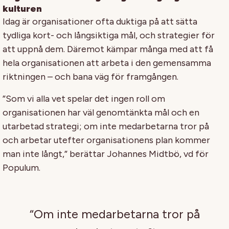
kulturen
Idag är organisationer ofta duktiga på att sätta
tydliga kort- och långsiktiga mål, och strategier för
att uppnå dem. Däremot kämpar många med att få
hela organisationen att arbeta i den gemensamma
riktningen – och bana väg för framgången.
”
Som vi alla vet
spelar
det
ingen roll om
organisation
en
har
väl
genomtänkta mål och en
utarbetad
strategi
;
om inte
medarbetarna
tr
or
på
och arbetar
utefter organisationens plan
kommer
man inte långt
,
”
berättar Johannes
Midtbö
, vd för
Populum
.
“Om inte medarbetarna tror på