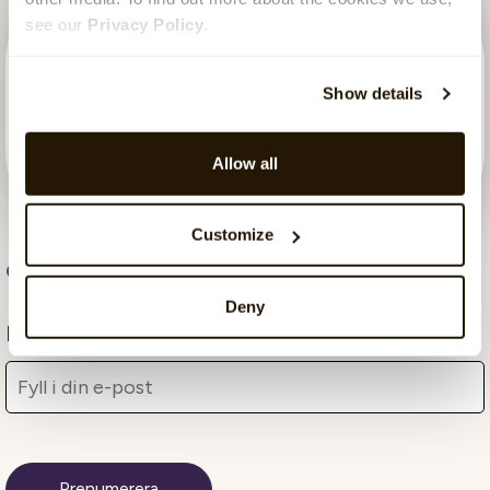
see our
Privacy Policy
.
Show details
Allow all
Customize
CatalystOne
, 26 maj 2023
Deny
Få månatliga uppdateringar från bloggen!