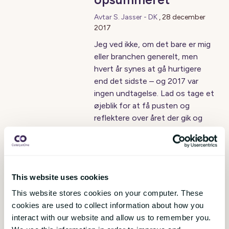
Avtar S. Jasser - DK
,
28 december
2017
Jeg ved ikke, om det bare er mig
eller branchen generelt, men
hvert år synes at gå hurtigere
end det sidste – og 2017 var
ingen undtagelse. Lad os tage et
øjeblik for at få pusten og
reflektere over året der gik og
den udvikling vi har set i HR-
industrien i 2017.
This website uses cookies
1
This website stores cookies on your computer. These
Få månedlige opdateringer fra bloggen
cookies are used to collect information about how you
interact with our website and allow us to remember you.