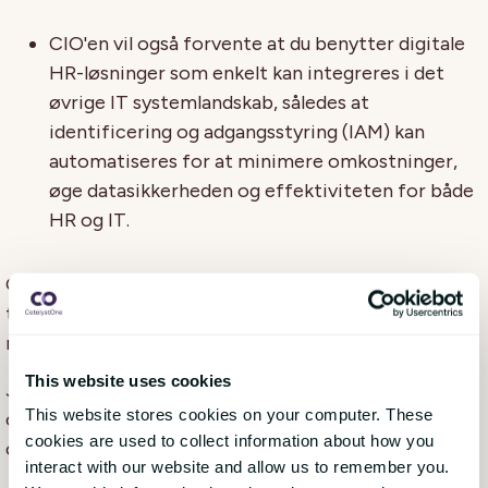
CIO'en vil også forvente at du benytter digitale
HR-løsninger som enkelt kan integreres i det
øvrige IT systemlandskab, således at
identificering og adgangsstyring (IAM) kan
automatiseres for at minimere omkostninger,
øge datasikkerheden og effektiviteten for både
HR og IT.
Generelt er jeg overbevist om at HR (og HR-
teknologi) kommer til at spille en endnu vigtigere
rolle i 2023 end i 2022.
This website uses cookies
Jeg ønsker dig held og lykke med disse udfordrende
This website stores cookies on your computer. These
opgaver og håber du og din organisation får et godt
cookies are used to collect information about how you
og fremgangsrigt år. Godt nyt år!
interact with our website and allow us to remember you.