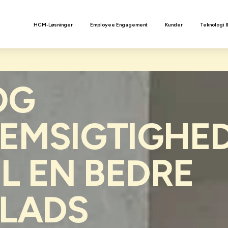
n
HCM-Løsninger
Employee Engagement
Kunder
Teknologi 
OG
EMSIGTIGHE
IL EN BEDRE
LADS