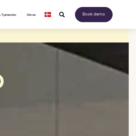
Book demo
& Tjenester
Om os
D