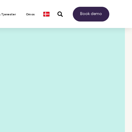
Book demo
& Tjenester
Om os