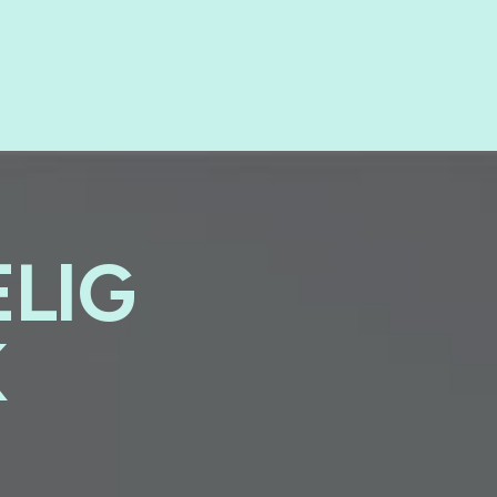
ELIG
K