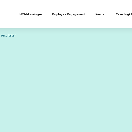
n
HCM-Løsninger
Employee Engagement
Kunder
Teknologi 
resultater