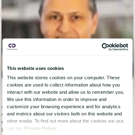
This website uses cookies
This website stores cookies on your computer. These
cookies are used to collect information about how you
interact with our website and allow us to remember you.
We use this information in order to improve and
Avtar S. Jasser - DK
, 28 december 2017
customize your browsing experience and for analytics
Avtar er CEO i CatalystOne og har arbejdet med HR-
and metrics about our visitors both on this website and
other media. To find out more about the cookies we use,
og ledelsesprocesser i over 25 år. Han er en af
see our
Privacy Policy
.
Nordens førende eksperter indenfor Performance