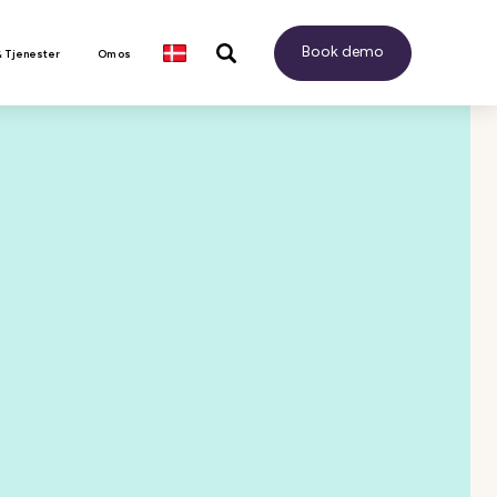
Book demo
& Tjenester
Om os