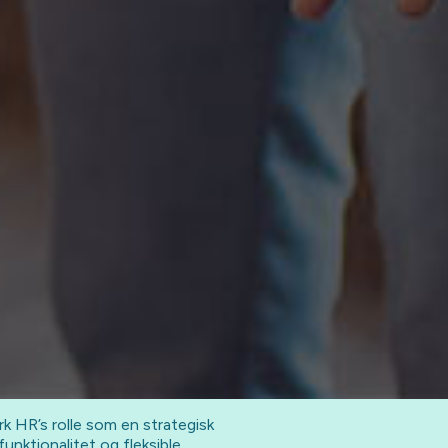
rk HR’s rolle som en strategisk
unktionalitet og fleksible