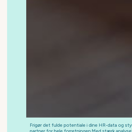
Frigør det fulde potentiale i dine HR-data og sty
partner for hele forretningen.Med stærk analysef