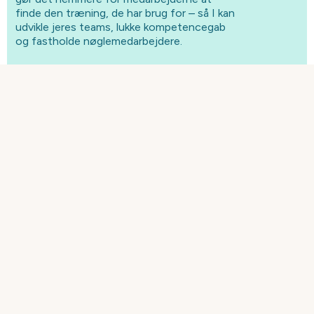
finde den træning, de har brug for – så I kan
udvikle jeres teams, lukke kompetencegab
og fastholde nøglemedarbejdere.
TILTRÆK TALENTER,
STYRK DERES LÆRING
OG HJÆLP DEM MED AT
UDVIKLE SIG
Giv hver medarbejder en tydelig vej til udvikling,
med muligheder for læring og vækst. Med
Competence and Learning kan I kortlægge
kompetencer, identificere huller og sætte