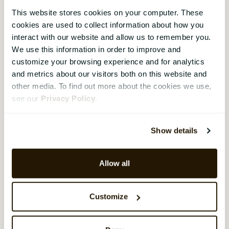
resurs som, när den hanteras och analyseras
This website stores cookies on your computer. These
cookies are used to collect information about how you
korrekt, kan ge ovärderliga insikter och
interact with our website and allow us to remember you.
konkurrensfördelar för företag och
We use this information in order to improve and
organisationer inom alla branscher.
customize your browsing experience and for analytics
and metrics about our visitors both on this website and
Relaterade sidor:
other media. To find out more about the cookies we use,
see our
Privacy Policy
.
Vad betyder blockchain?
Vad är AI en förkortning för?
Show details
Vad är molntjänster?
Allow all
Customize