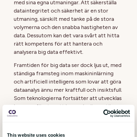
med sina egna utmaningar. Att säkerställa
dataintegritet och säkerhet är en stor
utmaning, särskilt med tanke på de stora
volymerna och den snabba hastigheten av
data. Dessutom kan det vara svårt att hitta
rätt kompetens för att hantera och
analysera big data effektivt.
Framtiden för big data ser dock ljus ut, med
ständiga framsteg inom maskininlärning
och artificiell intelligens som lovar att göra
dataanalys ännu mer kraftfull och insiktsfull.
Som teknologierna fortsätter att utvecklas
kommer företag att kunna dra ännu större
nytta av big data för att fatta bättre och
mer informerade beslut.
This website uses cookies
Sammanfattningsvis är big data en kraftfull