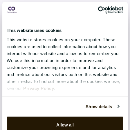
Continuous Performance
Competence & Learning
This website uses cookies
Talent & Succession
This website stores cookies on your computer. These
Organisation & Culture
cookies are used to collect information about how you
interact with our website and allow us to remember you.
Recruitment
We use this information in order to improve and
customize your browsing experience and for analytics
Employee Engagement
and metrics about our visitors both on this website and
other media. To find out more about the cookies we use,
TEKNIK & TJÄNSTER
see our
Privacy Policy
.
Implementation
Show details
Support
Application Management Services
Allow all