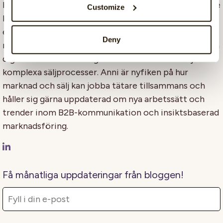
hon jobbar med att skapa relevant och värdeskapande
Customize
kommunikation för företag inom HR-tech. Hon har
en bakgrund inom pedagogik, e-handel och B2B-
Deny
marknadsföring, och har de senaste åren fokuserat på
digital marknadsstrategi och innehåll som stödjer
komplexa säljprocesser. Anni är nyfiken på hur
marknad och sälj kan jobba tätare tillsammans och
håller sig gärna uppdaterad om nya arbetssätt och
trender inom B2B-kommunikation och insiktsbaserad
marknadsföring.
Få månatliga uppdateringar från bloggen!