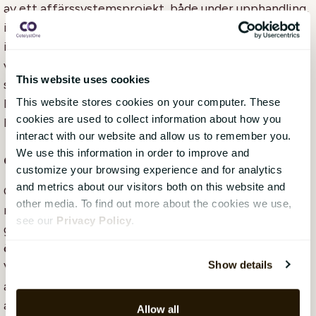
av ett affärssystemsprojekt, både under upphandling,
implementering och efter implementering. Vi
informerar om hur man uppnår det
verksamhetsmässigt mest optimala resultatet i
This website uses cookies
samband med investeringar gällande affärssystem,
This website stores cookies on your computer. These
Ekonomisystem, HR-system, Lönesystem och
cookies are used to collect information about how you
Beslutsstöd.
interact with our website and allow us to remember you.
We use this information in order to improve and
Om CatalystOne
customize your browsing experience and for analytics
and metrics about our visitors both on this website and
CatalystOne hjälper organisationer att utveckla deras
other media. To find out more about the cookies we use,
mest värdefulla tillgång, människor. Detta gör vi
see our
Privacy Policy
.
genom att erbjuda ett heltäckande HCM-system som
ökar kvalitet och säkerhet i HR-data och processer.
Show details
Våra kunder kan därigenom spendera mindre tid på
administration och mer tid på att uppnå sina
affärsmål.
Allow all