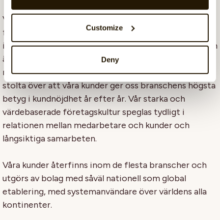
Våra kunder är vår absolut viktigaste källa till
Customize
framgång varpå ett digitalt HR-system som upplevs
intuitivt och tillfredsställande, med applikationer som
är lätta att implementera, är A och O för att skapa
Deny
nytta för slutanvändaren. Vi är glada och ödmjukt
stolta över att våra kunder ger oss branschens högsta
betyg i kundnöjdhet år efter år. Vår starka och
värdebaserade företagskultur speglas tydligt i
relationen mellan medarbetare och kunder och
långsiktiga samarbeten.
Våra kunder återfinns inom de flesta branscher och
utgörs av bolag med såväl nationell som global
etablering, med systemanvändare över världens alla
kontinenter.