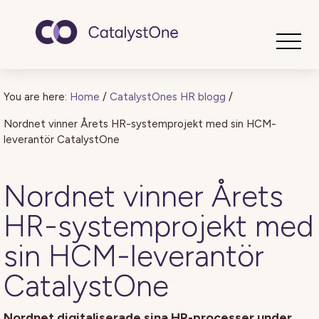
Toggle
You are here:
Home
/
CatalystOnes HR blogg
/
Nordnet vinner Årets HR-systemprojekt med sin HCM-
leverantör CatalystOne
Nordnet vinner Årets
HR-systemprojekt med
sin HCM-leverantör
CatalystOne
Nordnet digitaliserade sina HR-processer under