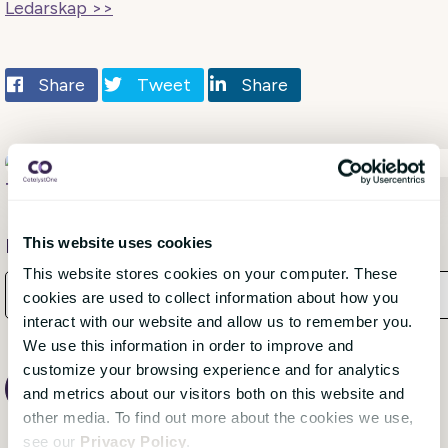
Ledarskap >>
Share
Tweet
Share
TLNT Personal & Ledarskap
, 26 oktober 2022
This website uses cookies
Få månatliga uppdateringar från bloggen!
This website stores cookies on your computer. These
cookies are used to collect information about how you
interact with our website and allow us to remember you.
We use this information in order to improve and
customize your browsing experience and for analytics
and metrics about our visitors both on this website and
other media. To find out more about the cookies we use,
see our
Privacy Policy
.