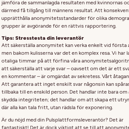
jämföra de sammanlagda resultaten med kvinnornas o
därmed få tillgång till männens resultat. Att konsekven
upprätthålla anonymitetsstandarder för olika demogra
grupper är avgörande för en rättvis rapportering.
Tips: Stresstesta din leverantör
Att säkerställa anonymitet kan verka enkelt vid första 
men bakom kulisserna var det en komplex resa. Vi har l
otaliga timmar på att förfina våra anonymitetsalgorit
att säkerställa att varje svar – oavsett om det är ett sva
en kommentar – är omgärdat av sekretess. Vårt åtaga
Att garantera att inget enskilt svar någonsin kan spåra
tillbaka till en enskild person. Det handlar inte bara om
skydda integriteten; det handlar om att skapa ett ut
där alla kan tala fritt, utan rädsla för exponering.
Är du nöjd med din Pulsplattformsleverantör? Det är
fantastiskt! Det är dock viktigt att se till att anonymi