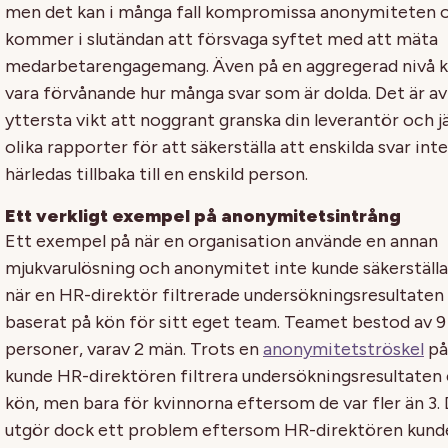
men det kan i många fall kompromissa anonymiteten 
kommer i slutändan att försvaga syftet med att mäta
medarbetarengagemang. Även på en aggregerad nivå k
vara förvånande hur många svar som är dolda.
Det är av
yttersta vikt att noggrant granska din leverantör och 
olika rapporter för att säkerställa att enskilda svar int
härledas tillbaka till en enskild person.
Ett verkligt exempel på anonymitetsintrång
Ett exempel på när en organisation använde en annan
mjukvarulösning och anonymitet inte kunde säkerställas
när en HR-direktör filtrerade undersökningsresultaten
baserat på kön för sitt eget team. Teamet bestod av 9
personer, varav 2 män. Trots en
anonymitetströskel
på
kunde HR-direktören filtrera undersökningsresultaten 
kön, men bara för kvinnorna eftersom de var fler än 3.
utgör dock ett problem eftersom HR-direktören kund