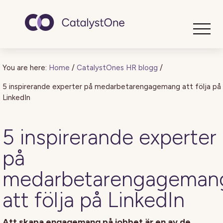
Toggle
You are here:
Home
/
CatalystOnes HR blogg
/
5 inspirerande experter på medarbetarengagemang att följa på
LinkedIn
5 inspirerande experter
på
medarbetarengageman
att följa på LinkedIn
Att skapa engagemang på jobbet är en av de