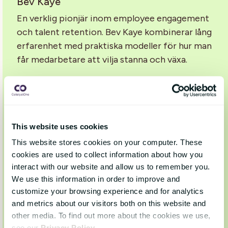
Bev Kaye
En verklig pionjär inom employee engagement
och talent retention. Bev Kaye kombinerar lång
erfarenhet med praktiska modeller för hur man
får medarbetare att vilja stanna och växa.
Följ henne här:
https://www.linkedin.com/in/bevkaye/
Tim Sackett
This website uses cookies
HR-profil med humor och fötterna på jorden.
This website stores cookies on your computer. These
Tim Sackett skriver ofta om vardagen i HR-
cookies are used to collect information about how you
rollen, rekrytering, kultur och engagemang – med
interact with our website and allow us to remember you.
ett rakt språk och glimten i ögat. En perfekt
We use this information in order to improve and
motvikt till de mer akademiska rösterna.
customize your browsing experience and for analytics
and metrics about our visitors both on this website and
Följ honom här:
other media. To find out more about the cookies we use,
https://www.linkedin.com/in/timsackett/
see our
Privacy Policy
.