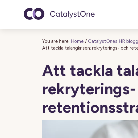
Toggle navigatio
You are here:
Home
/
CatalystOnes HR blog
Att tackla talangkrisen: rekryterings- och re
Att tackla ta
rekryterings-
retentionsstr