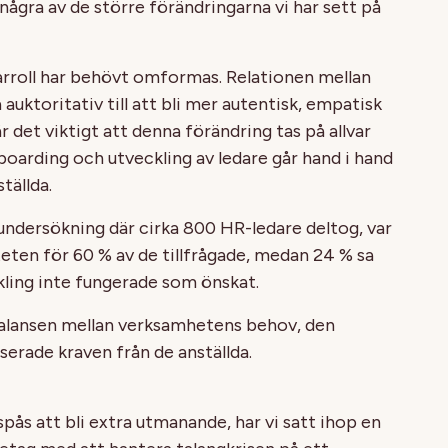
några av de större förändringarna vi har sett på
edarroll har behövt omformas. Relationen mellan
 auktoritativ till att bli mer autentisk, empatisk
 det viktigt att denna förändring tas på allvar
nboarding och utveckling av ledare går hand i hand
tällda.
ndersökning där cirka 800 HR-ledare deltog, var
teten för 60 % av de tillfrågade, medan 24 % sa
ckling inte fungerade som önskat.
balansen mellan verksamhetens behov, den
erade kraven från de anställda.
 spås att bli extra utmanande, har vi satt ihop en