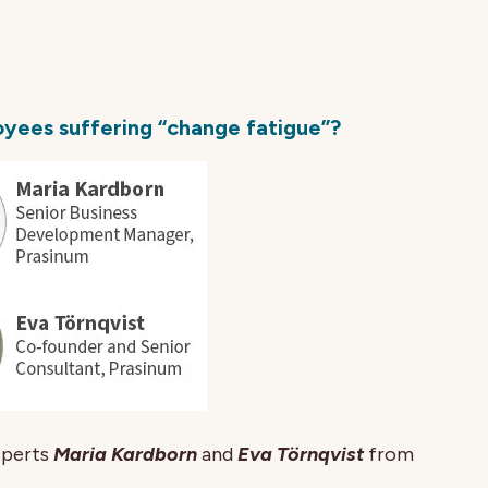
oyees suffering “change fatigue”?
xperts
Maria Kardborn
and
Eva Törnqvist
from