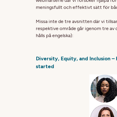
webinarserie där vi försöker hjälpa fö
meningsfullt och effektivt sätt för b
Missa inte de tre avsnitten där vi til
respektive område går igenom tre av 
hålls på engelska):
Diversity, Equity, and Inclusion 
started