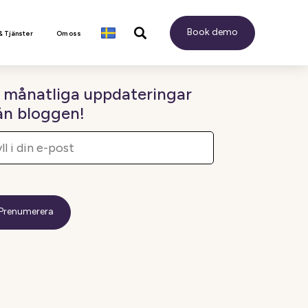
Book demo
& Tjänster
Om oss
 månatliga uppdateringar
ån bloggen!