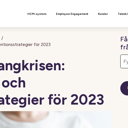
n
HCM-system
Employee Engagement
Kunder
Teknik 
Få
g
/
tentionsstrategier för 2023
fr
langkrisen:
 och
ategier för 2023