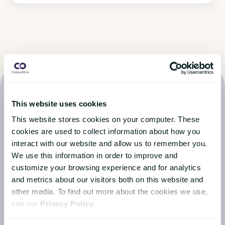
This website uses cookies
This website stores cookies on your computer. These
Seneste nyt fra CatalystOne-
cookies are used to collect information about how you
interact with our website and allow us to remember you.
bloggen
We use this information in order to improve and
customize your browsing experience and for analytics
and metrics about our visitors both on this website and
Hold dig opdateret med de seneste nyheder fra
other media. To find out more about the cookies we use,
HR-verdenen
see our
Privacy Policy
.