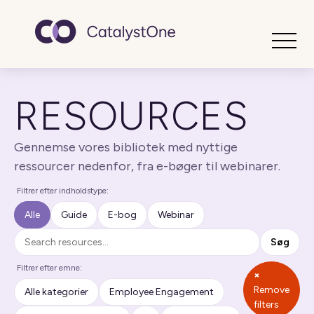
Toggle
RESOURCES
Gennemse vores bibliotek med nyttige
ressourcer nedenfor, fra e-bøger til webinarer.
Filtrer efter indholdstype:
Alle
Guide
E-bog
Webinar
Søg
Søg
Filtrer efter emne:
×
Remove
Alle kategorier
Employee Engagement
filters