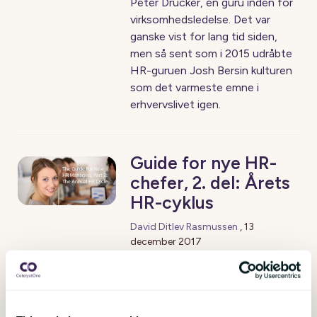
Peter Drucker, en guru inden for
virksomhedsledelse. Det var
ganske vist for lang tid siden,
men så sent som i 2015 udråbte
HR-guruen Josh Bersin kulturen
som det varmeste emne i
erhvervslivet igen.
Guide for nye HR-
chefer, 2. del: Årets
HR-cyklus
David Ditlev Rasmussen
,
13
december 2017
Ligesom organisationer er der
også stor forskel på årets HR-
cyklus. Er du den allerførste HR-
chef i din organisation, skal du