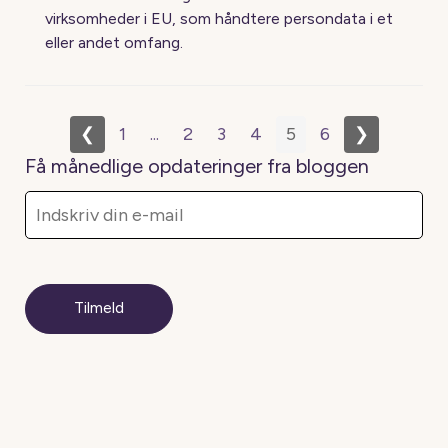
virksomheder i EU, som håndtere persondata i et
eller andet omfang.
❮
1
...
2
3
4
5
6
❯
Få månedlige opdateringer fra bloggen