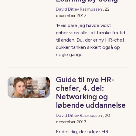
David Ditlev Rasmussen
,
22
december 2017
’Hvis bare jeg havde vidst …’
griber vi os alle i at tænke fra tid
til anden. Du, der er ny HR-chef,
dukker tanken sikkert også op
nogle gange.
Guide til nye HR-
chefer, 4. del:
Networking og
løbende uddannelse
David Ditlev Rasmussen
,
20
december 2017
Er det dig, der udgør HR-