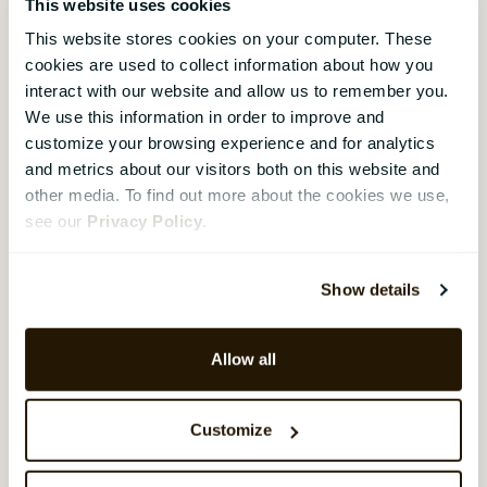
This website uses cookies
sandsynligvis selv udvikle og
This website stores cookies on your computer. These
implementere processerne. Men
cookies are used to collect information about how you
hvor skal du begynde?
interact with our website and allow us to remember you.
We use this information in order to improve and
customize your browsing experience and for analytics
Guide for nye HR-
and metrics about our visitors both on this website and
chefer, 1. del: Det
other media. To find out more about the cookies we use,
grundlæggende
see our
Privacy Policy
.
David Ditlev Rasmussen
,
11
december 2017
Show details
Du er netop blevet udnævnt
som den første HR-chef i en
Allow all
virksomhed med ambitioner om
at opbygge en professionel
Human Resources-funktion:
Customize
Tillykke med dit nye, spændende
job!