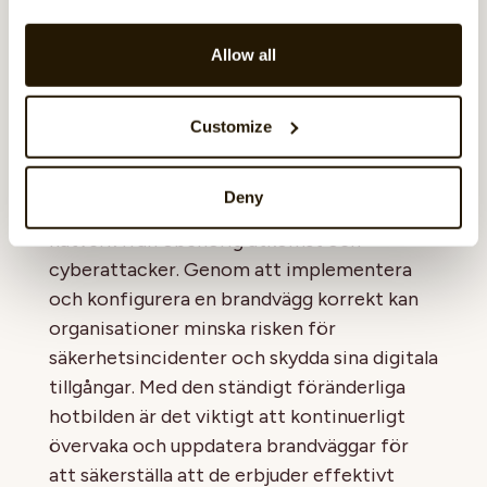
vid behov för att hantera nya hot och
säkerhetskrav.
Allow all
Slutsats
Customize
En brandvägg är en kritisk komponent i
Deny
nätverkssäkerhet som skyddar datorer och
nätverk från obehörig åtkomst och
cyberattacker. Genom att implementera
och konfigurera en brandvägg korrekt kan
organisationer minska risken för
säkerhetsincidenter och skydda sina digitala
tillgångar. Med den ständigt föränderliga
hotbilden är det viktigt att kontinuerligt
övervaka och uppdatera brandväggar för
att säkerställa att de erbjuder effektivt