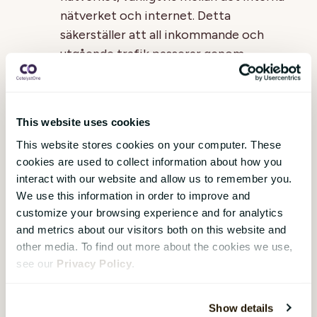
nätverket och internet. Detta
säkerställer att all inkommande och
utgående trafik passerar genom
brandväggen.
Konfigurera regler
: Skapa regler
baserat på säkerhetspolicyerna för att
This website uses cookies
kontrollera nätverkstrafik. Reglerna
This website stores cookies on your computer. These
bör vara så specifika som möjligt för
cookies are used to collect information about how you
att minimera risken för felaktig
interact with our website and allow us to remember you.
We use this information in order to improve and
trafikfiltrering.
customize your browsing experience and for analytics
Övervaka och uppdatera
: Övervaka
and metrics about our visitors both on this website and
other media. To find out more about the cookies we use,
brandväggens prestanda och loggar
see our
Privacy Policy
.
regelbundet för att identifiera
potentiella säkerhetshot. Uppdatera
brandväggens programvara och regler
Show details