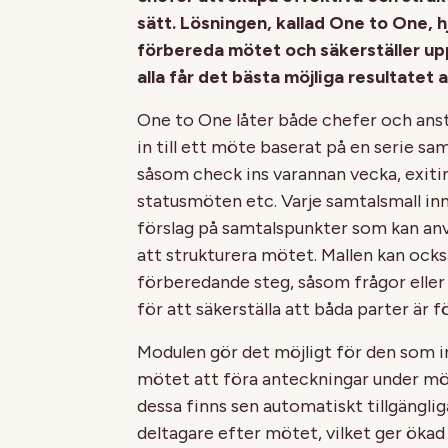
sätt. Lösningen, kallad One to One,
förbereda mötet och säkerställer upp
alla får det bästa möjliga resultatet 
One to One låter både chefer och anst
in till ett möte baserat på en serie sam
såsom check ins varannan vecka, exitin
statusmöten etc. Varje samtalsmall inn
förslag på samtalspunkter som kan an
att strukturera mötet. Mallen kan ocks
förberedande steg, såsom frågor eller 
för att säkerställa att båda parter är
Modulen gör det möjligt för den som in
mötet att föra anteckningar under mö
dessa finns sen automatiskt tillgängliga
deltagare efter mötet, vilket ger ökad