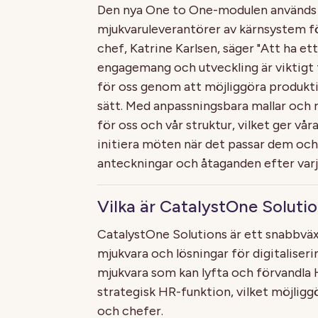
Den nya One to One-modulen används 
mjukvaruleverantörer av kärnsystem f
chef, Katrine Karlsen, säger "Att ha e
engagemang och utveckling är viktigt 
för oss genom att möjliggöra produkti
sätt. Med anpassningsbara mallar och r
för oss och vår struktur, vilket ger vå
initiera möten när det passar dem och 
anteckningar och åtaganden efter varje
Vilka är CatalystOne Soluti
CatalystOne Solutions är ett snabbvä
mjukvara och lösningar för digitaliser
mjukvara som kan lyfta och förvandla H
strategisk HR-funktion, vilket möjligg
och chefer.