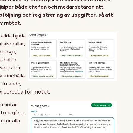
 hjälper både chefen och medarbetaren att
följning och registrering av uppgifter, så att
av mötet.
ällda bjuda
talsmallar,
tervju,
ehåller
vänds för
å innehålla
liknande,
 förberedda för mötet.
itierar
tets gång,
 för alla