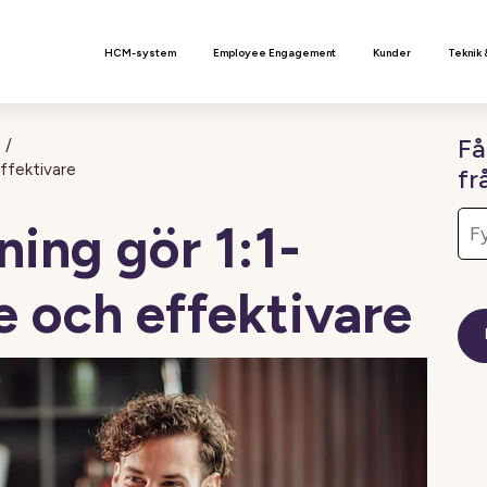
n
HCM-system
Employee Engagement
Kunder
Teknik 
Få
g
/
effektivare
fr
ning gör 1:1-
 och effektivare