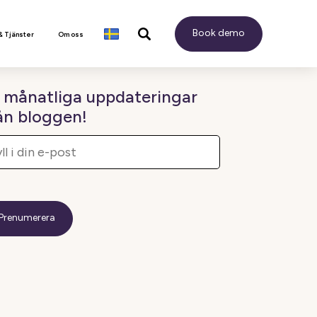
Book demo
& Tjänster
Om oss
 månatliga uppdateringar
ån bloggen!