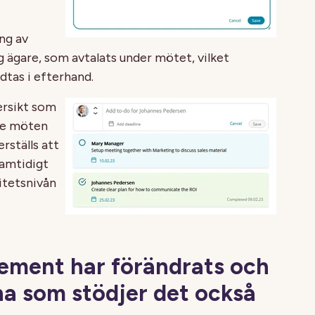
ng av
 ägare, som avtalats under mötet, vilket
dtas i efterhand.
ersikt som
are möten
rställs att
samtidigt
itetsnivån
ment har förändrats och
na som stödjer det också