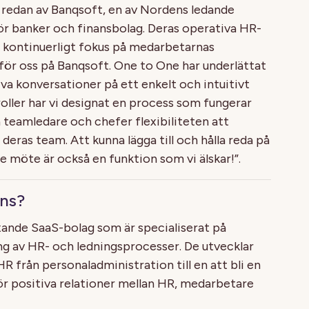
redan av Banqsoft, en av Nordens ledande
ör banker och finansbolag. Deras operativa HR-
tt kontinuerligt fokus på medarbetarnas
för oss på Banqsoft. One to One har underlättat
va konversationer på ett enkelt och intuitivt
oller har vi designat en process som fungerar
ra teamledare och chefer flexibiliteten att
deras team. Att kunna lägga till och hålla reda på
 möte är också en funktion som vi älskar!”.
ons?
xande SaaS-bolag som är specialiserat på
ing av HR- och ledningsprocesser. De utvecklar
R från personaladministration till en att bli en
ör positiva relationer mellan HR, medarbetare