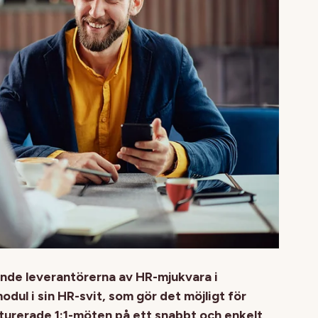
ande leverantörerna av HR-mjukvara i
odul i sin HR-svit, som gör det möjligt för
turerade 1:1-möten på ett snabbt och enkelt