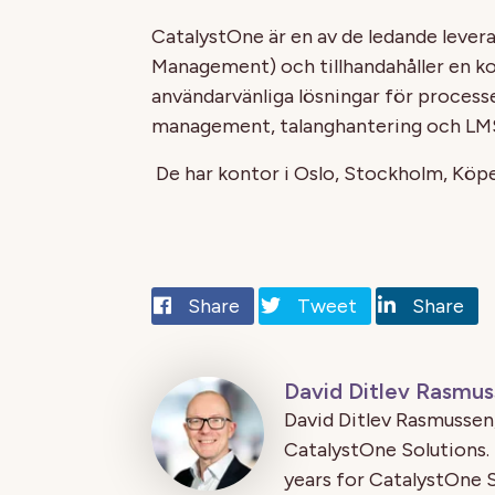
CatalystOne är en av de ledande lev
Management) och tillhandahåller en 
användarvänliga lösningar för proce
management, talanghantering och LM
De har kontor i Oslo, Stockholm, Köp
Share
Tweet
Share
David Ditlev Rasmu
David Ditlev Rasmussen,
CatalystOne Solutions. 
years for CatalystOne S