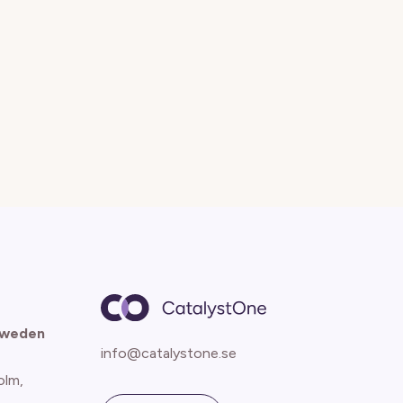
Sweden
info@catalystone.se
olm,