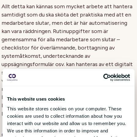
Allt detta kan kännas som mycket arbete att hantera
samtidigt som du ska sköta det praktiska med att en
medarbetare slutar, men det är här automatisering
kan vara räddningen. Rutinuppgifter som är
gemensamma för alla medarbetare som slutar –
checklistor för överlämnande, borttagning av
systemåtkomst, undertecknande av
uppsägningsformulär osv. kan hanteras av ett digitalt
system medan du lägger tid på att skapa mer
värdefulla, personliga slutupplevelser för din
medarbetare. Detta gör att offboarding på distans
blir en mycket enklare process då alla dessa uppgifter
This website uses cookies
kan utföras online med ett automatiskt flöde som
This website stores cookies on your computer. These
berättar för alla inblandade vad de behöver göra.
cookies are used to collect information about how you
interact with our website and allow us to remember you.
We use this information in order to improve and
Gör det till ett firande och inte till en flykt