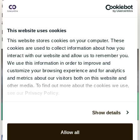
inte bara uppfyller gällande direktiv utan också
positionerar ditt företag för en hållbar och socialt
ansvarsfull framtid. Omfamna förändringen, driv en
positiv organisationsförändring och bidra till en mer
This website uses cookies
hållbar framtid genom CSRD.
This website stores cookies on your computer. These
cookies are used to collect information about how you
interact with our website and allow us to remember you.
We use this information in order to improve and
customize your browsing experience and for analytics
and metrics about our visitors both on this website and
other media. To find out more about the cookies we use,
see our
Privacy Policy
.
Show details
Allow all
Share
Tweet
Share