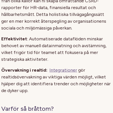
från olika källor kan ni skapa omfattande CSRD-
rapporter för HR-data, finansiella resultat och
hållbarhetsmått. Detta holistiska tillvägagångssätt
ger en mer korrekt återspegling av organisationens
sociala och miljömässiga påverkan.
Effektivitet
: Automatiserade dataflöden minskar
behovet av manuell datainmatning och avstämning,
vilket frigör tid för teamet att fokusera på mer
strategiska aktiviteter.
Övervakning i realtid:
Integrationer
gör
realtidsövervakning av viktiga värden möjligt, vilket
hjälper dig att identifiera trender och möjligheter när
de dyker upp.
Varför så bråttom?